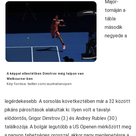
Major-
tornáján a
tábla
második
negyede a
A képpel ellentétben Dimitrov még talpon van
Melbourne-ben
Kép forrása: twitter.com/australianopen
legérdekesebb. A sorsolás következtében már a 32 között
pikáns párosítások alakultak ki. Ilyen volt a tavalyi
elődöntős, Grigor Dimitrov (3.) és Andrey Rublev (30.)
találkozója. A bolgár legutóbb a US Openen mérkőzött meg
a nagyon tehetséges orosszal, akkor nagy meglepetésre a