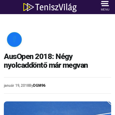
MENU

AusOpen 2018: Négy
nyolcaddöntő már megvan
január 19, 2018
By
DGM96