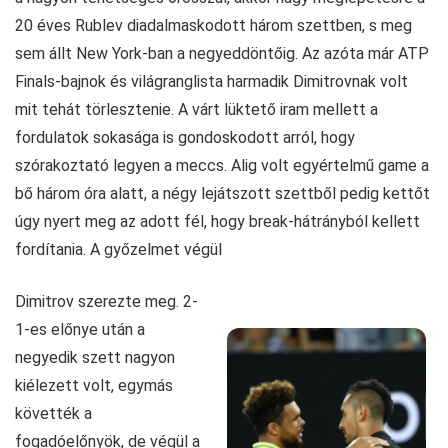
20 éves Rublev diadalmaskodott három szettben, s meg
sem állt New York-ban a negyeddöntőig. Az azóta már ATP
Finals-bajnok és világranglista harmadik Dimitrovnak volt
mit tehát törlesztenie. A várt lüktető iram mellett a
fordulatok sokasága is gondoskodott arról, hogy
szórakoztató legyen a meccs. Alig volt egyértelmű game a
bő három óra alatt, a négy lejátszott szettből pedig kettőt
úgy nyert meg az adott fél, hogy break-hátrányból kellett
fordítania. A győzelmet végül
Dimitrov szerezte meg. 2-
1-es előnye után a
negyedik szett nagyon
kiélezett volt, egymás
követték a
fogadóelőnyök, de végül a