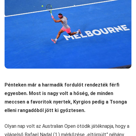
Pénteken már a harmadik fordulót rendezték férfi
egyesben. Most is nagy volt a hőség, de minden
meccsen a favoritok nyertek, Kyrgios pedig a Tsonga
elleni rangadóból jött ki győztesen.
Olyan nap volt az Australian Open ötödik játéknapja, hogy a
világelső Rafael Nadal (1.) mérkőzése „eltörpült” néhány