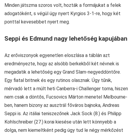
Minden játszma szoros volt, hozták a formájukat a felek
adogatóként, s végül úgy nyert Kyrgios 3-1-re, hogy két
ponttal kevesebbet nyert meg.
Seppi és Edmund nagy lehetőség kapujában
Az erőviszonyok egyenetlen eloszlása a táblán azt
eredményezte, hogy az alsóbb berkekből két névnek is
megadatik a lehetőség egy Grand Slam-negyeddöntőre.
Egy fiatal britnek és egy rutinos olasznak. Úgy tűnik,
mérvadó lett a múlt heti Canberra-i Challenger torna, hiszen
nem csak a döntős, Fucsovics Márton menetel Melbourne-
ben, hanem bizony az ausztrál főváros bajnoka, Andreas
Seppi is. Az itáliai teniszezőnek Jack Sock (8.) és Philipp
Kohlschreiber (27.) korai kiesése után lett könnyebb a
dolga, nem kiemeltként pedig úgy tud le négy mérkőzést