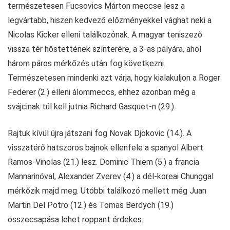
természetesen Fucsovics Márton meccse lesz a
legvártabb, hiszen kedvező előzményekkel vághat neki a
Nicolas Kicker elleni találkozónak. A magyar teniszező
vissza tér hőstettének színterére, a 3-as pályára, ahol
három páros mérkőzés után fog következni.
Természetesen mindenki azt várja, hogy kialakuljon a Roger
Federer (2.) elleni álommeccs, ehhez azonban még a
svájcinak túl kell jutnia Richard Gasquet-n (29.).
Rajtuk kívül újra játszani fog Novak Djokovic (14.). A
visszatérő hatszoros bajnok ellenfele a spanyol Albert
Ramos-Vinolas (21.) lesz. Dominic Thiem (5.) a francia
Mannarinóval, Alexander Zverev (4.) a dél-koreai Chunggal
mérkőzik majd meg. Utóbbi találkozó mellett még Juan
Martin Del Potro (12.) és Tomas Berdych (19.)
összecsapása lehet roppant érdekes.