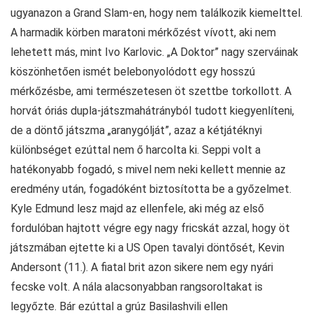
ugyanazon a Grand Slam-en, hogy nem találkozik kiemelttel.
A harmadik körben maratoni mérkőzést vívott, aki nem
lehetett más, mint Ivo Karlovic. „A Doktor” nagy szerváinak
köszönhetően ismét belebonyolódott egy hosszú
mérkőzésbe, ami természetesen öt szettbe torkollott. A
horvát óriás dupla-játszmahátrányból tudott kiegyenlíteni,
de a döntő játszma „aranygólját”, azaz a kétjátéknyi
különbséget ezúttal nem ő harcolta ki. Seppi volt a
hatékonyabb fogadó, s mivel nem neki kellett mennie az
eredmény után, fogadóként biztosította be a győzelmet.
Kyle Edmund lesz majd az ellenfele, aki még az első
fordulóban hajtott végre egy nagy fricskát azzal, hogy öt
játszmában ejtette ki a US Open tavalyi döntősét, Kevin
Andersont (11.). A fiatal brit azon sikere nem egy nyári
fecske volt. A nála alacsonyabban rangsoroltakat is
legyőzte. Bár ezúttal a grúz Basilashvili ellen