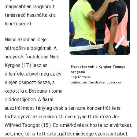
magasabban rangsorolt
teniszező használta ki a
lehetőséget.
Nincs azonban ideje
hátradőlni a bolgárnak. A
negyedik fordulóban Nick
Kyrgios (17.) lesz az
Élvezetes volt a Kyrgios-Tsonga
rangadó
ellenfele, akivel még az év
Kép forrása:
elején csapott össze, s
twitter.com/australianopen.com
kapott ki a Brisbane-i torna
elődöntőjében. A fiatal
ausztrál most tényleg csak a teniszre koncentrál, le is
tudta győzni az immáron 10 éve ugyanitt döntőző Jo-
Wilfired Tsongát (15.). Ez a mérkőzés is hozta az elvártakat,
sőt, még túl is tett rajta a játék minősége szempontjából.