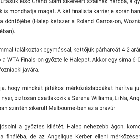
utásuk első Grand Slam sikeréért szállnak harcba, a g
k is mondhatja magát. A két finalista karrierje során ha
na döntőjébe (Halep kétszer a Roland Garros-on, Wozni
léban).
mmal találkoztak egymással, kettőjük párharcát 4-2 ar
p a WTA Finals-on győzte le Halepet. Akkor egy sima 6-0
zniacki javára.
ja, hogy mindkét játékos mérkőzéslabdákat hárítva ju
s nyer, biztosan csatlakozik a Serena Williams, Li Na, Ang
ban szintén sikerült Melbourne-ben ez a bravúr
ósolni a győztes kilétét. Halep nehezebb ágon, kom
t a fináléba, de az Angelique Kerber elleni mérkőzés