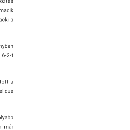
yőztes
rmadik
acki a
ányban
 6-2-t
tott a
elique
olyabb
en már