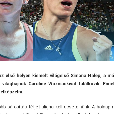
 az első helyen kiemelt világelső Simona Halep, a m
i világbajnok Caroline Wozniackival találkozik. Enné
elképzelni.
bb párosítás tétjét aligha kell ecsetelnünk. A holnap r