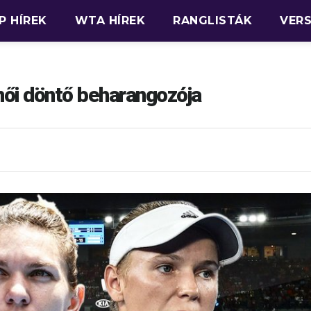
P HÍREK
WTA HÍREK
RANGLISTÁK
VER
ői döntő beharangozója