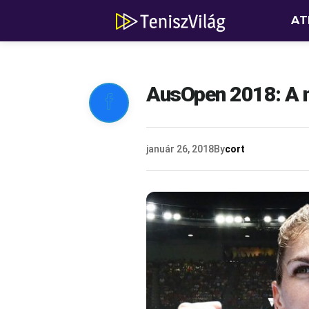
AT
AusOpen 2018: A n

január 26, 2018
By
cort