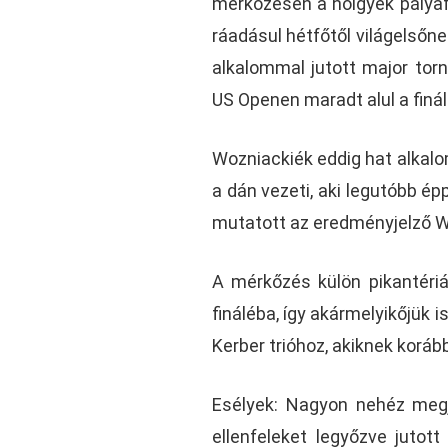
mérkőzésen a hölgyek pályaf
ráadásul hétfőtől világelsőne
alkalommal jutott major tor
US Openen maradt alul a finá
Wozniackiék eddig hat alkalo
a dán vezeti, aki legutóbb ép
mutatott az eredményjelző Wo
A mérkőzés külön pikantériá
fináléba, így akármelyikőjük i
Kerber trióhoz, akiknek koráb
Esélyek: Nagyon nehéz megj
ellenfeleket legyőzve jutot