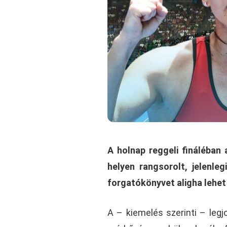
A holnap reggeli fináléban
helyen rangsorolt, jelenleg
forgatókönyvet aligha lehet 
A – kiemelés szerinti – legjo