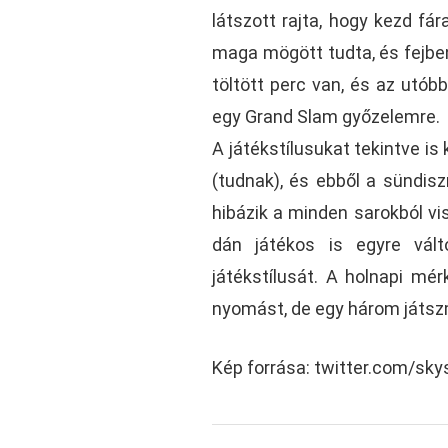
látszott rajta, hogy kezd fá
maga mögött tudta, és fejben
töltött perc van, és az utób
egy Grand Slam győzelemre.
A játékstílusukat tekintve is
(tudnak), és ebből a sündisz
hibázik a minden sarokból vi
dán játékos is egyre válto
játékstílusát. A holnapi mér
nyomást, de egy három játs
Kép forrása: twitter.com/sky