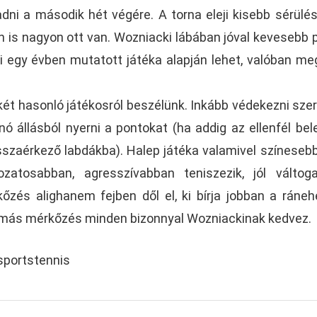
radni a második hét végére. A torna eleji kisebb sérülé
 is nagyon ott van. Wozniacki lábában jóval kevesebb 
bi egy évben mutatott játéka alapján lehet, valóban me
 két hasonló játékosról beszélünk. Inkább védekezni sze
nó állásból nyerni a pontokat (ha addig az ellenfél be
sszaérkező labdákba). Halep játéka valamivel színesebb
zatosabban, agresszívabban teniszezik, jól váltog
kőzés alighanem fejben dől el, ki bírja jobban a ráne
zmás mérkőzés minden bizonnyal Wozniackinak kedvez.
sportstennis