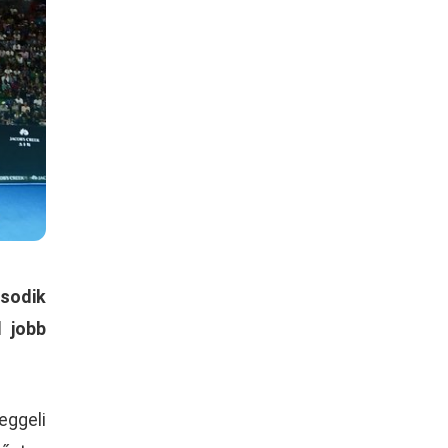
ásodik
l jobb
eggeli