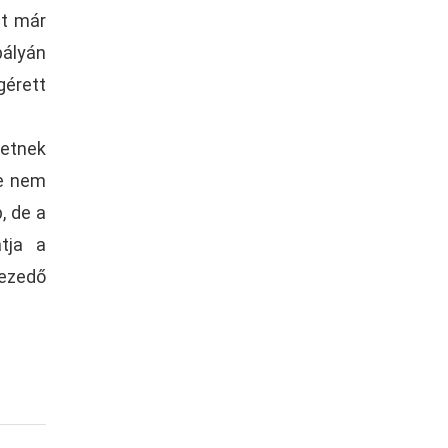
st már
pályán
gérett
retnek
le nem
, de a
atja a
hezedő