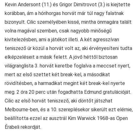
Kevin Andersont (11.) és Grigor Dimitrovot (3.) is kiejtette
korábban, ám a hórihorgas horvát már túl nagy falatnak
bizonyult. Cilic személyében kissé, mintha önmagára talált
volna magával szemben, csak nagyobb minőségű
kivitelezésben, ami a játékot illeti. A két agresszívan
teniszező úr közül a horvát volt az, aki érvényesíteni tudta
elképzeléseit a másik felett. A jövő héttől biztosan
világranglista 3. horvát keretbe foglalva a meccset nyert,
mert az első szettet két break-kel, a másodikat
rövidítésben, a harmadikat megint két break-kel nyerte
meg. 2 óra 20 perc után fogadhatta Edmund gratulációját.
Cilic az első horvát teniszező, aki döntőt játszhat
Melbourne-ben, és a 10. szereplésekor sikerült ezt elérnie,
beállította ezzel az ausztrál Kim Warwick 1968-as Open
Érabeli rekordját.