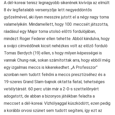
A dél-koreai tenisz legnagyobb sikerének kivívója az elmúlt
8 év legfiatalabb versenyzője lett negyeddöntős
győzelmével, aki ilyen messzire jutott el a négy nagy torna
valamelyikén. Mindamellett, hogy 100. meccsét játszotta,
ráadásul egy Major torna utolsó előtti fordulójában,
mindezt Roger Federer ellen tehette. Abból kiindulva, hogy
a svájci címvédőnek kicsit nehézkes volt az előző forduló
Tomas Berdych (19) ellen, s hogy milyen képességei is
vannak Chung-nak, sokan számítottak arra, hogy ebből még
egy izgalmas meccs is kikerekedhet. „A Professzor”
azonban nem tudott felnőni a meccs presztízséhez és a
19-szeres Grand Slam-bajnok oktatta fiatal, tehetséges
vetélytársát. 60 perc után már a 2-0-s szettelőnyért
adogatott, de abban a bizonyos játékban feladta a
meccset a dél-koreai. Vízhólyaggal küszködött, ezen pedig
a korábbi orvosi szünet sem tudott segíteni, így ezt az