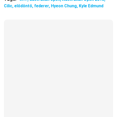
Cilic,
elődöntő,
federer,
Hyeon Chung,
Kyle Edmund