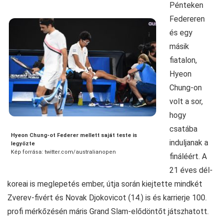
Pénteken
Federeren
és egy
másik
fiatalon,
Hyeon
Chung-on
volt a sor,
hogy
csatába
Hyeon Chung-ot Federer mellett saját teste is
induljanak a
legyőzte
Kép forrása: twitter.com/australianopen
fináléért. A
21 éves dél-
koreai is meglepetés ember, útja során kiejtette mindkét
Zverev-fivért és Novak Djokovicot (14.) is és karrierje 100.
profi mérkőzésén máris Grand Slam-elődöntőt játszhatott.