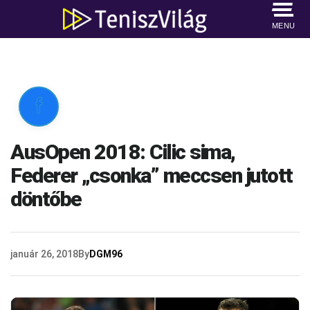
MENU

AusOpen 2018: Cilic sima,
Federer „csonka” meccsen jutott
döntőbe
január 26, 2018
By
DGM96