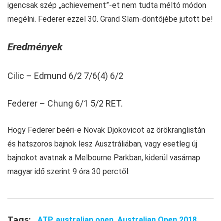
igencsak szép „achievement”-et nem tudta méltó módon
megélni. Federer ezzel 30. Grand Slam-döntőjébe jutott be!
Eredmények
Cilic – Edmund 6/2 7/6(4) 6/2
Federer – Chung 6/1 5/2 RET.
Hogy Federer beéri-e Novak Djokovicot az örökranglistán
és hatszoros bajnok lesz Ausztráliában, vagy esetleg új
bajnokot avatnak a Melbourne Parkban, kiderül vasárnap
magyar idő szerint 9 óra 30 perctől.
Tags:
ATP,
australian open,
Australian Open 2018,