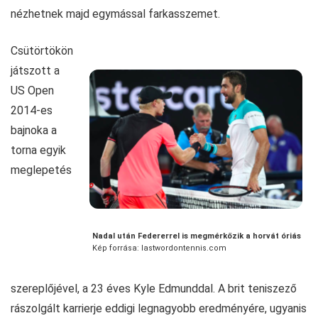
nézhetnek majd egymással farkasszemet.
Csütörtökön
játszott a
US Open
2014-es
bajnoka a
torna egyik
meglepetés
Nadal után Federerrel is megmérkőzik a horvát óriás
Kép forrása: lastwordontennis.com
szereplőjével, a 23 éves Kyle Edmunddal. A brit teniszező
rászolgált karrierje eddigi legnagyobb eredményére, ugyanis