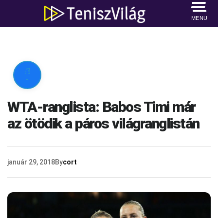
MENU

WTA-ranglista: Babos Timi már
az ötödik a páros világranglistán
január 29, 2018
By
cort