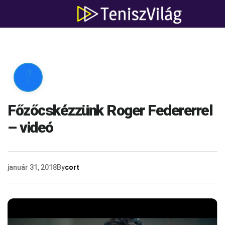

Főzőcskézzünk Roger Federerrel
– videó
január 31, 2018
By
cort