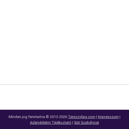
Minden jog fenntartva © 2013-2026
Teniszvilag.com
|
Impresszum
|
Adatvédelmi Tájékoztató
|
Süti Szabályzat