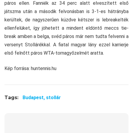
páros ellen. Fanniék az 34 perc alatt elveszített első
játszma után a második felvonásban is 3-1-es hátrányba
kerültek, de nagyszerűen küzdve kétszer is lebreakelték
ellenfelüket, így jöhetett a mindent eldöntő meccs tie-
break amiben a belga, svéd páros már nem tudta felvenni a
versenyt Stollárékkal. A fiatal magyar lány ezzel karrierje
első felnőtt páros WTA-tornagyőzelmét aratta.
Kép forrása: huntennis.hu
Tags:
Budapest,
stollár