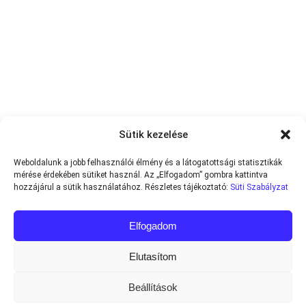
Sütik kezelése
Weboldalunk a jobb felhasználói élmény és a látogatottsági statisztikák
mérése érdekében sütiket használ. Az „Elfogadom” gombra kattintva
hozzájárul a sütik használatához. Részletes tájékoztató:
Süti Szabályzat
Elfogadom
Elutasítom
Beállítások
Minden jog fenntartva © 2013-2026
Teniszvilag.com
|
Impresszum
|
Adatvédelmi Tájékoztató
|
Süti Szabályzat