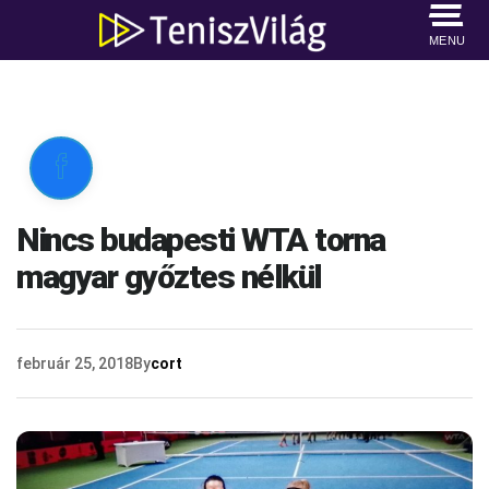
MENU

Nincs budapesti WTA torna
magyar győztes nélkül
február 25, 2018
By
cort