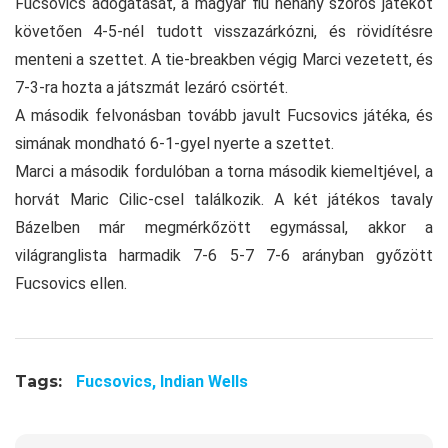
Fucsovics adogatását, a magyar fiú néhány szoros játékot
követően 4-5-nél tudott visszazárkózni, és rövidítésre
menteni a szettet. A tie-breakben végig Marci vezetett, és
7-3-ra hozta a játszmát lezáró csörtét.
A második felvonásban tovább javult Fucsovics játéka, és
simának mondható 6-1-gyel nyerte a szettet.
Marci a második fordulóban a torna második kiemeltjével, a
horvát Maric Cilic-csel találkozik. A két játékos tavaly
Bázelben már megmérkőzött egymással, akkor a
világranglista harmadik 7-6 5-7 7-6 arányban győzött
Fucsovics ellen.
Tags:
Fucsovics,
Indian Wells