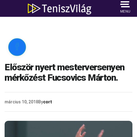
MENU

Először nyert mesterversenyen
mérkőzést Fucsovics Márton.
március 10, 2018
By
cort