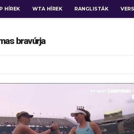
P HÍREK
WTA HÍREK
RANGLISTÁK
VER
lmas bravúrja