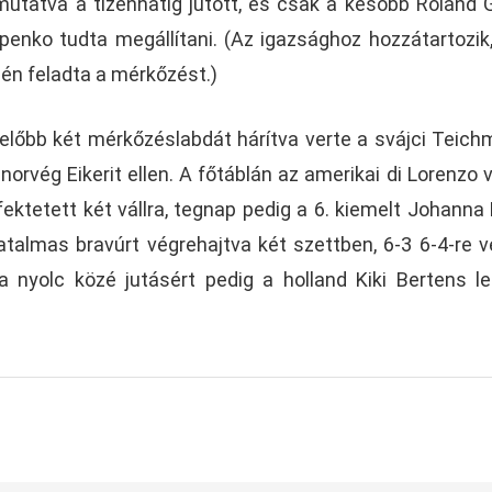
tatva a tizenhatig jutott, és csak a később Roland 
penko tudta megállítani. (Az igazsághoz hozzátartozik
én feladta a mérkőzést.)
 előbb két mérkőzéslabdát hárítva verte a svájci Teich
orvég Eikerit ellen. A főtáblán az amerikai di Lorenzo v
l fektetett két vállra, tegnap pedig a 6. kiemelt Johanna
hatalmas bravúrt végrehajtva két szettben, 6-3 6-4-re v
 nyolc közé jutásért pedig a holland Kiki Bertens l