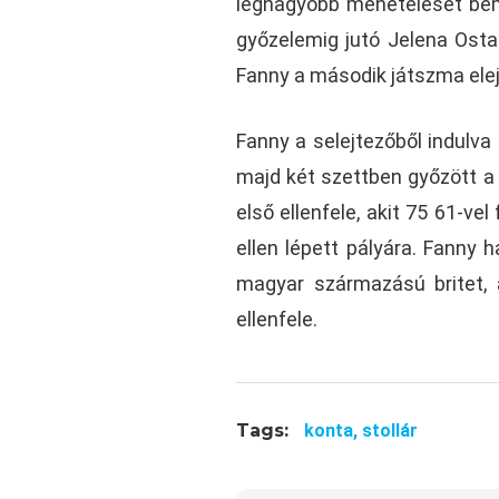
legnagyobb menetelését bemu
győzelemig jutó Jelena Osta
Fanny a második játszma elej
Fanny a selejtezőből indulva
majd két szettben győzött a n
első ellenfele, akit 75 61-ve
ellen lépett pályára. Fanny 
magyar származású britet, a
ellenfele.
Tags:
konta,
stollár