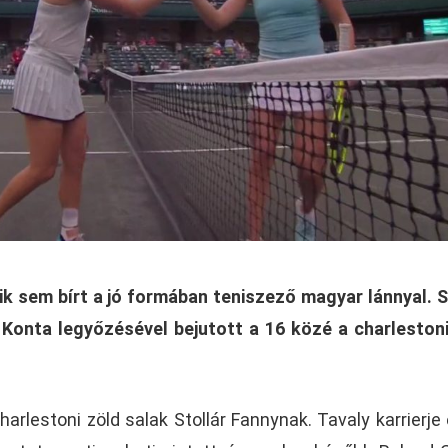
ik sem bírt a jó formában teniszező magyar lánnyal. S
 Konta legyőzésével bejutott a 16 közé a charlesto
arlestoni zöld salak Stollár Fannynak. Tavaly karrierje 