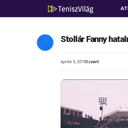
AT
Stollár Fanny hata

április 5, 2018
By
cort