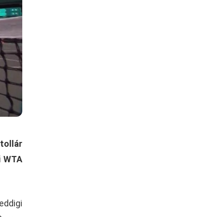
tollár
ni WTA
eddigi