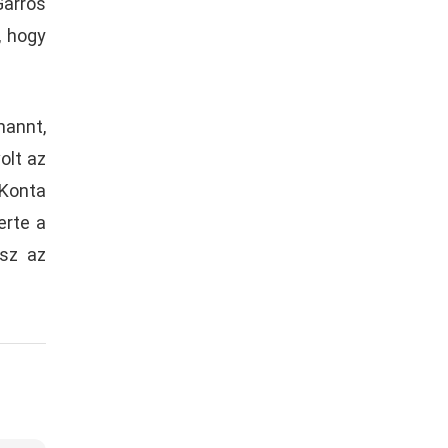
Garros
, hogy
mannt,
olt az
 Konta
erte a
esz az