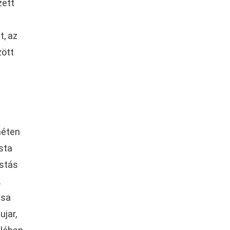
zett
t, az
zött
héten
ista
istás
.
usa
ujar,