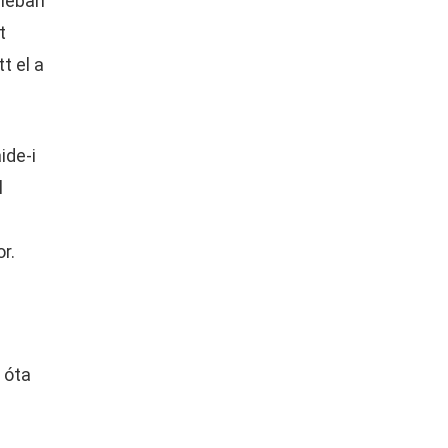
áléban
t
t el a
ide-i
l
r.
 óta