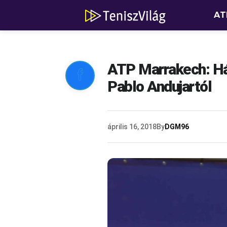
AT
ATP Marrakech: H

Pablo Andujartól
április 16, 2018
By
DGM96