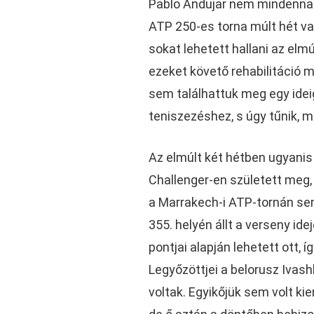
Pablo Andujar nem mindennap
ATP 250-es torna múlt hét va
sokat lehetett hallani az el
ezeket követő rehabilitáció m
sem találhattuk meg egy idei
teniszezéshez, s úgy tűnik,
Az elmúlt két hétben ugyanis 
Challenger-en született meg, 
a Marrakech-i ATP-tornán sem 
355. helyén állt a verseny ide
pontjai alapján lehetett ott,
Legyőzöttjei a belorusz Ivash
voltak. Egyikőjük sem volt ki