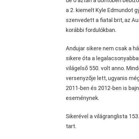
de ő aztán a döntőben bebizon
a 2. kiemelt Kyle Edmundot gy
szenvedett a fiatal brit, az 
korábbi fordulókban.
Andujar sikere nem csak a hát
sikere óta a legalacsonyabba
világelső 550. volt anno. Mi
versenyzője lett, ugyanis mé
2011-ben és 2012-ben is bajn
eseménynek.
Sikerével a világranglista 153
tart.