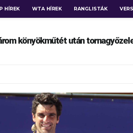
P HÍREK
WTA HÍREK
RANGLISTÁK
VER
árom könyökműtét után tornagyőze