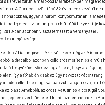
i sikerével zárult a marokkói Marrakech-ben megrende
sárnap. A Cuenca-i születésű 32 éves teniszezőről nem
múlt hónapokban, ugyanis három könyökműtéten is áteset
iatt pedig még a világranglista első 1000 helyezettje kö
g. 2018-ban azonban visszatérhetett a versenyszerű
 most már egészséges.
két tornát is megnyert. Az első sikere még az Alicante-i
abból a diadalból azonban kellő erőt merített és a múlt 
talált legyőzőre. Mindezt úgy érte el, hogy a világrangl
je alatt, így a főtáblán csak az úgy nevezett védett rangl
 így minden ellenfele magasabban volt rangsorolva, mint ő
ka az olasz Arnaboldi, az orosz Vatutin és a portugál So
emelt, éppen ezért tűnhetett kicsit szerencsésnek is And