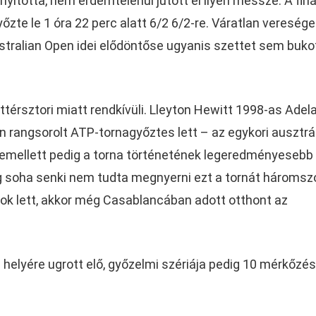
yította, nem érdemtelenül jutott el ilyen messze. A fin
őzte le 1 óra 22 perc alatt 6/2 6/2-re. Váratlan veresége
Australian Open idei elődöntőse ugyanis szettet sem bukot
térsztori miatt rendkívüli. Lleyton Hewitt 1998-as Adela
n rangsorolt ATP-tornagyőztes lett – az egykori ausztrá
ndemellett pedig a torna történetének legeredményesebb
g soha senki nem tudta megnyerni ezt a tornát háromszo
ok lett, akkor még Casablancában adott otthont az
. helyére ugrott elő, győzelmi szériája pedig 10 mérkőzés