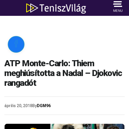
MENU

ATP Monte-Carlo: Thiem
meghiúsította a Nadal – Djokovic
rangadót
április 20, 2018
By
DGM96