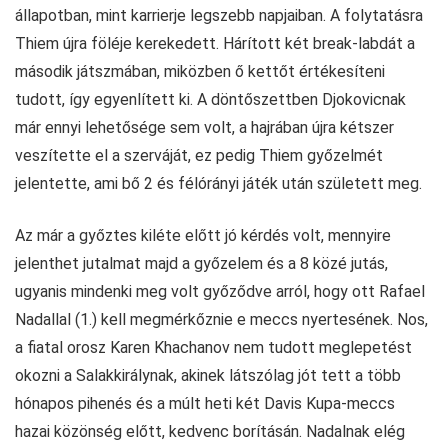
állapotban, mint karrierje legszebb napjaiban. A folytatásra
Thiem újra föléje kerekedett. Hárított két break-labdát a
második játszmában, miközben ő kettőt értékesíteni
tudott, így egyenlített ki. A döntőszettben Djokovicnak
már ennyi lehetősége sem volt, a hajrában újra kétszer
veszítette el a szerváját, ez pedig Thiem győzelmét
jelentette, ami bő 2 és félórányi játék után született meg.
Az már a győztes kiléte előtt jó kérdés volt, mennyire
jelenthet jutalmat majd a győzelem és a 8 közé jutás,
ugyanis mindenki meg volt győződve arról, hogy ott Rafael
Nadallal (1.) kell megmérkőznie e meccs nyertesének. Nos,
a fiatal orosz Karen Khachanov nem tudott meglepetést
okozni a Salakkirálynak, akinek látszólag jót tett a több
hónapos pihenés és a múlt heti két Davis Kupa-meccs
hazai közönség előtt, kedvenc borításán. Nadalnak elég