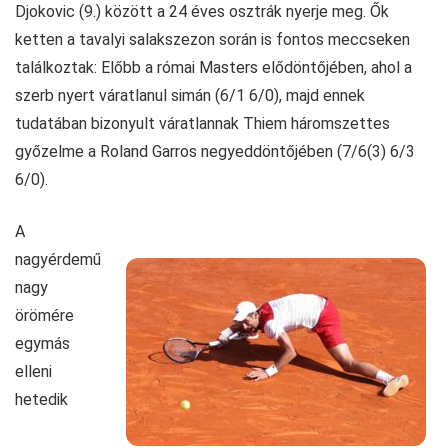
Djokovic (9.) között a 24 éves osztrák nyerje meg. Ők
ketten a tavalyi salakszezon során is fontos meccseken
találkoztak: Előbb a római Masters elődöntőjében, ahol a
szerb nyert váratlanul simán (6/1 6/0), majd ennek
tudatában bizonyult váratlannak Thiem háromszettes
győzelme a Roland Garros negyeddöntőjében (7/6(3) 6/3
6/0).
A
nagyérdemű
nagy
örömére
egymás
elleni
hetedik