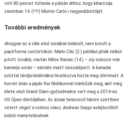
volt 80 percet töltenie a pályán ahhoz, hogy kiharcolja
zsinórban 14. (!!!!) Monte-Carlo-i negyeddöntőjét.
További eredmények
Ahogyan az a cikk első soraiban kiderült, nem borult a
papírforma csütörtökön. Marin Cilic (2.) például játék nélkül
jutott tovább, miután Milos Raonic (14.) – oly sokszor már
karrierje során – sérülés miatt visszalépett. A kanadai
ezúttal térdproblémákra hivatkozva hozta meg döntését. A
horvát óriás a japán Kei Nishikorival mérkőzik meg, akit még
élete első Grand Slam-győzelmekor vert meg a 2014-es
US Open döntőjében. Az ázsiai teniszező három szettben
vetett véget a rutinos olasz, Andreas Seppi selejtezőből
induló menetelésének.