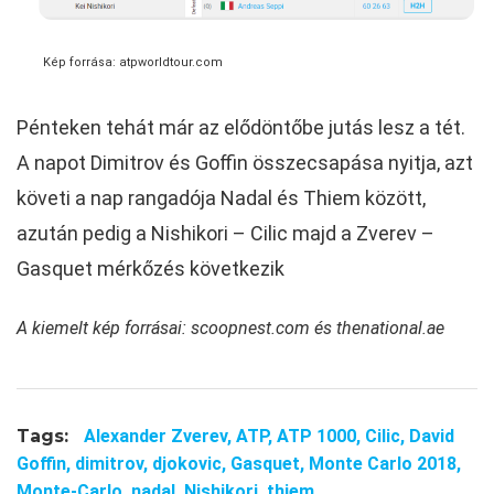
Kép forrása: atpworldtour.com
Pénteken tehát már az elődöntőbe jutás lesz a tét.
A napot Dimitrov és Goffin összecsapása nyitja, azt
követi a nap rangadója Nadal és Thiem között,
azután pedig a Nishikori – Cilic majd a Zverev –
Gasquet mérkőzés következik
A kiemelt kép forrásai: scoopnest.com és thenational.ae
Tags:
Alexander Zverev,
ATP,
ATP 1000,
Cilic,
David
Goffin,
dimitrov,
djokovic,
Gasquet,
Monte Carlo 2018,
Monte-Carlo,
nadal,
Nishikori,
thiem