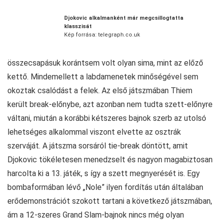
Djokovic alkalmanként már megcsillogtatta
klasszisát
Kép forrása: telegraph.co.uk
összecsapásuk korántsem volt olyan sima, mint az előző
kettő. Mindemellett a labdamenetek minőségével sem
okoztak csalódást a felek. Az első játszmában Thiem
került break-előnybe, azt azonban nem tudta szett-előnyre
váltani, miután a korábbi kétszeres bajnok szerb az utolsó
lehetséges alkalommal viszont elvette az osztrák
szerváját. A játszma sorsáról tie-break döntött, amit
Djokovic tökéletesen menedzselt és nagyon magabiztosan
harcolta ki a 13. játék, s így a szett megnyerését is. Egy
bombaformában lévő „Nole” ilyen fordítás után általában
erődemonstrációt szokott tartani a következő játszmában,
ám a 12-szeres Grand Slam-bajnok nincs még olyan