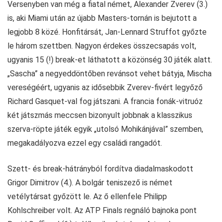
Versenyben van még a fiatal német, Alexander Zverev (3.)
is, aki Miami után az újabb Masters-tornán is bejutott a
legjobb 8 közé. Honfitársát, Jan-Lennard Struffot győzte
le három szettben. Nagyon érdekes összecsapás volt,
ugyanis 15 (!) break-et láthatott a közönség 30 játék alatt.
„Sascha” a negyeddöntőben revánsot vehet bátyja, Mischa
vereségéért, ugyanis az idősebbik Zverev-fivért legyőző
Richard Gasquet-val fog játszani. A francia fonák-vitruóz
két játszmás meccsen bizonyult jobbnak a klasszikus
szerva-röpte játék egyik „utolsó Mohikánjával” szemben,
megakadályozva ezzel egy családi rangadót.
Szett- és break-hátrányból fordítva diadalmaskodott
Grigor Dimitrov (4.). A bolgár teniszező is német
vetélytársat győzött le. Az ő ellenfele Philipp
Kohlschreiber volt. Az ATP Finals regnáló bajnoka pont