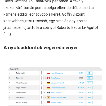
David Goffinnel (6.) találkozik pénteken. A tavaly
szezonzáró tornán pont a belga elleni döntőben aratta
karrierje eddigi legnagyobb sikerét. Goffin viszont
könnyebben jutott tovább, egy sima és egy szoros
játszmában ejtette ki a spanyol Roberto Bautista-Agutot
(11.).
A nyolcaddöntők végeredményei