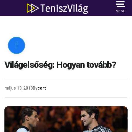
MENU

Világelsőség: Hogyan tovább?
május 13, 2018
By
cort