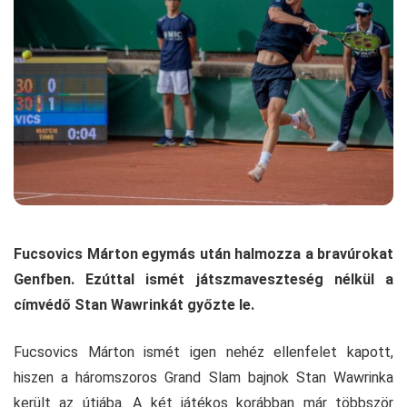
Fucsovics Márton egymás után halmozza a bravúrokat
Genfben. Ezúttal ismét játszmaveszteség nélkül a
címvédő Stan Wawrinkát győzte le.
Fucsovics Márton ismét igen nehéz ellenfelet kapott,
hiszen a háromszoros Grand Slam bajnok Stan Wawrinka
került az útjába. A két játékos korábban már többször