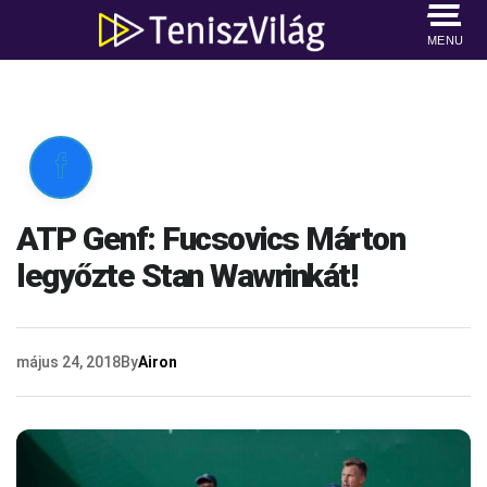
MENU

ATP Genf: Fucsovics Márton
legyőzte Stan Wawrinkát!
május 24, 2018
By
Airon