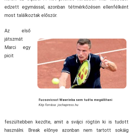
edzett egymással, azonban tétmérkőzésen ellenfélként
most találkoztak először.
Az első
játszmát
Marci egy
picit
Fucsovicsot Wawrinka sem tudta megállítani
Kép forrása: jochapress.hu
feszültebben kezdte, amit a svájci rögtön ki is tudott
használni. Break előnye azonban nem tartott sokáig