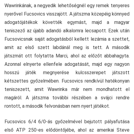
Wawrinkának, a negyedik lehetőségnél egy remek tenyeres
nyerővel Fucsovics visszajött. A játszma közepéig könnyed
adogatójátékok követték egymást, majd a magyar
teniszező az újabb adandó alkalomra lecsapott. Ezek után
Fucsovicsnak saját adogatásból kellett lezárnia a szettet,
amit az első szett labdánál meg is tett. A második
játszmát ott folytatta Marci, ahol az előzőt abbahagyta.
Azonnal elnyerte ellenfele adogatását, majd egy nagyon
hosszú játék megnyerése kulcsszerepet játszott
kétszettes győzelmében. Fucsovics rendkívül hatékonyan
teniszezett, amit Wawrinka már nem mondhatott el
magáról. A játszma további részében a svájci rendre
rontott, a második felvonásban nem nyert játékot.
Fucsovics 6/4 6/0-ás győzelmével bejutott pályafutása
első ATP 250-es elődöntőjébe, ahol az amerikai Steve