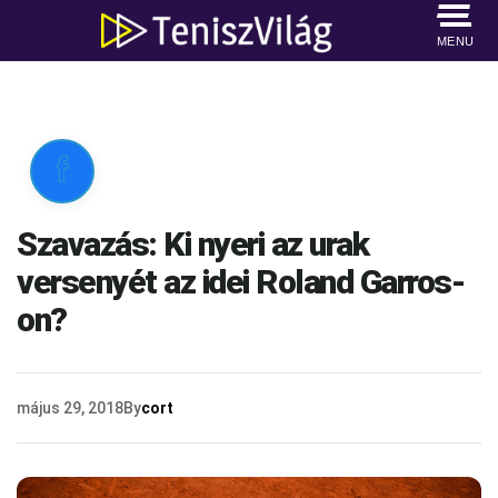
MENU

Szavazás: Ki nyeri az urak
versenyét az idei Roland Garros-
on?
május 29, 2018
By
cort