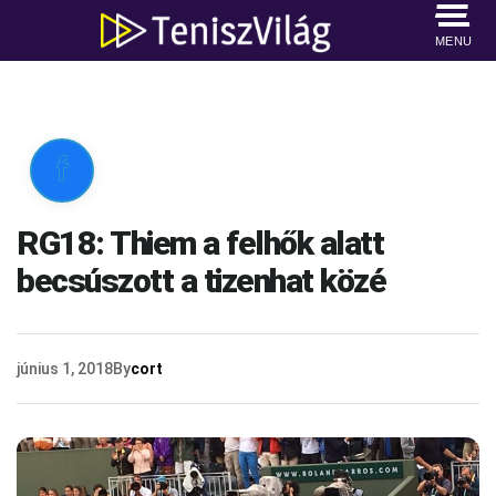
MENU

RG18: Thiem a felhők alatt
becsúszott a tizenhat közé
június 1, 2018
By
cort