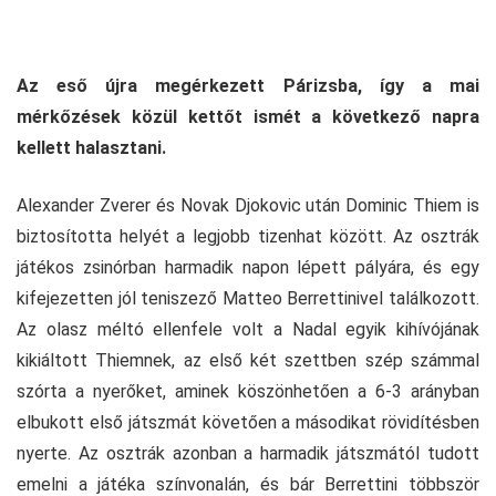
Az eső újra megérkezett Párizsba, így a mai
mérkőzések közül kettőt ismét a következő napra
kellett halasztani.
Alexander Zverer és Novak Djokovic után Dominic Thiem is
biztosította helyét a legjobb tizenhat között. Az osztrák
játékos zsinórban harmadik napon lépett pályára, és egy
kifejezetten jól teniszező Matteo Berrettinivel találkozott.
Az olasz méltó ellenfele volt a Nadal egyik kihívójának
kikiáltott Thiemnek, az első két szettben szép számmal
szórta a nyerőket, aminek köszönhetően a 6-3 arányban
elbukott első játszmát követően a másodikat rövidítésben
nyerte. Az osztrák azonban a harmadik játszmától tudott
emelni a játéka színvonalán, és bár Berrettini többször