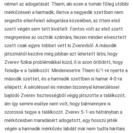
német az adogatását. Thiem, aki ezen a tornán főleg utóbbi
mérkőzésein a harmadik, illetve a negyedik szettben nem
engedte ellenfeleit adogatása közelében, az itteni első
szett végén sem tett kivételt. Fontos volt az első szett
megnyerése az osztrák számára, hiszen minden elvesztett
szett csak egyre többet vett ki Zverevből. A második
játszmától kezdve még jobban azt lehetett látni, hogy
Zverev fizikai problémákkal küzd, ő is azon őrlődött, hogy
feladja-e a találkozót. Mindenesetre Thiem 6/1-re nyerte a
második szettet, és a harmadik szettben is hamar 4-0-ra
ellépett. A sérüléssel és minden bizonnyal kimerüléssel
bajlódó Zverev tisztességből végig játszotta a találkozót,
ám így semmi esélye nem volt, hogy bármennyire is
szorossá tegye a találkozót. Zverev 5-1-es hátrányban a
mérkőzésben maradásért adogatott, egy hosszú játék
végén a harmadik mérkőzés labdát már nem tudta hárítani.