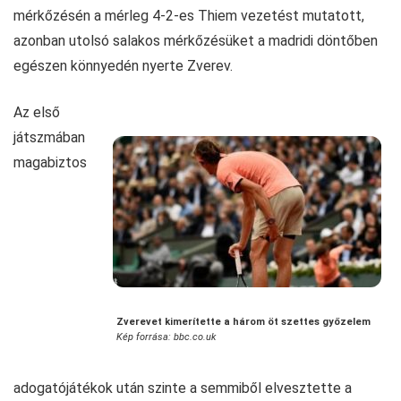
mérkőzésén a mérleg 4-2-es Thiem vezetést mutatott,
azonban utolsó salakos mérkőzésüket a madridi döntőben
egészen könnyedén nyerte Zverev.
Az első
játszmában
magabiztos
Zverevet kimerítette a három öt szettes győzelem
Kép forrása: bbc.co.uk
adogatójátékok után szinte a semmiből elvesztette a