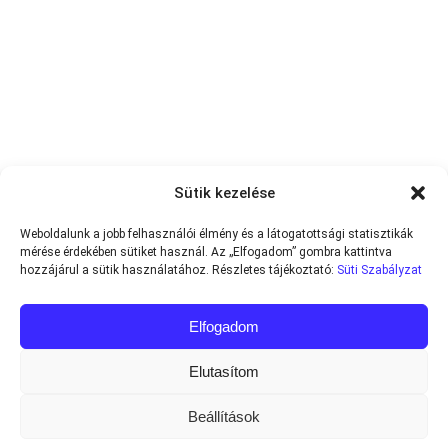
Sütik kezelése
Weboldalunk a jobb felhasználói élmény és a látogatottsági statisztikák
mérése érdekében sütiket használ. Az „Elfogadom” gombra kattintva
hozzájárul a sütik használatához. Részletes tájékoztató:
Süti Szabályzat
Elfogadom
Elutasítom
Beállítások
Minden jog fenntartva © 2013-2026
Teniszvilag.com
|
Impresszum
|
Adatvédelmi Tájékoztató
|
Süti Szabályzat