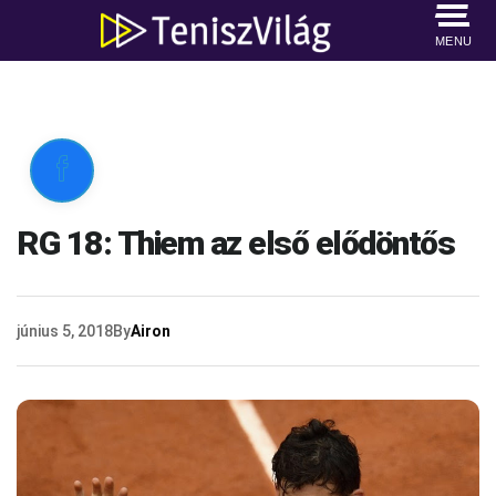
MENU

RG 18: Thiem az első elődöntős
június 5, 2018
By
Airon