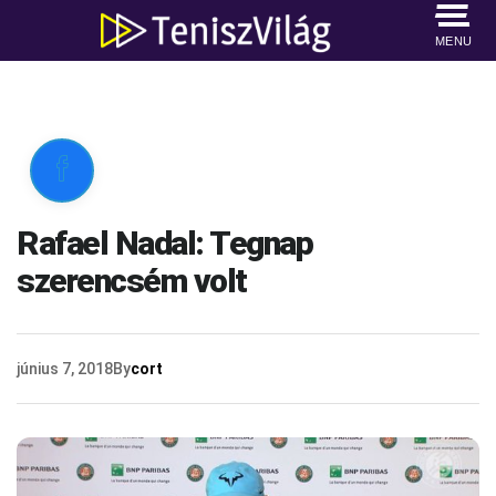
MENU

Rafael Nadal: Tegnap
szerencsém volt
június 7, 2018
By
cort