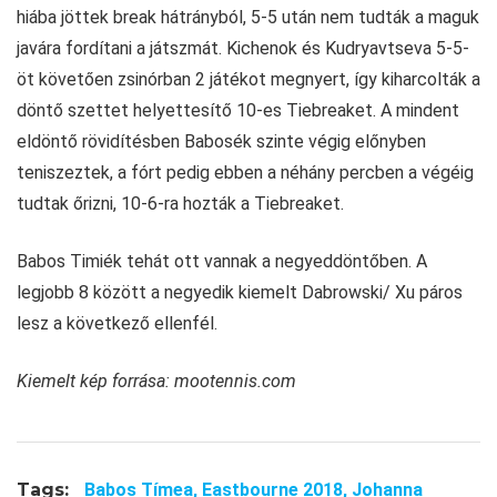
hiába jöttek break hátrányból, 5-5 után nem tudták a maguk
javára fordítani a játszmát. Kichenok és Kudryavtseva 5-5-
öt követően zsinórban 2 játékot megnyert, így kiharcolták a
döntő szettet helyettesítő 10-es Tiebreaket. A mindent
eldöntő rövidítésben Babosék szinte végig előnyben
teniszeztek, a fórt pedig ebben a néhány percben a végéig
tudtak őrizni, 10-6-ra hozták a Tiebreaket.
Babos Timiék tehát ott vannak a negyeddöntőben. A
legjobb 8 között a negyedik kiemelt Dabrowski/ Xu páros
lesz a következő ellenfél.
Kiemelt kép forrása: mootennis.com
Tags:
Babos Tímea,
Eastbourne 2018,
Johanna