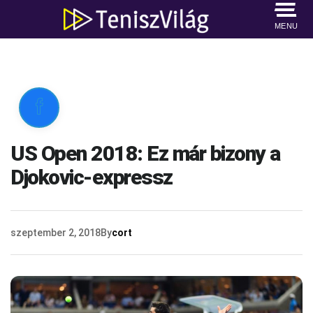
MENU

US Open 2018: Ez már bizony a
Djokovic-expressz
szeptember 2, 2018
By
cort