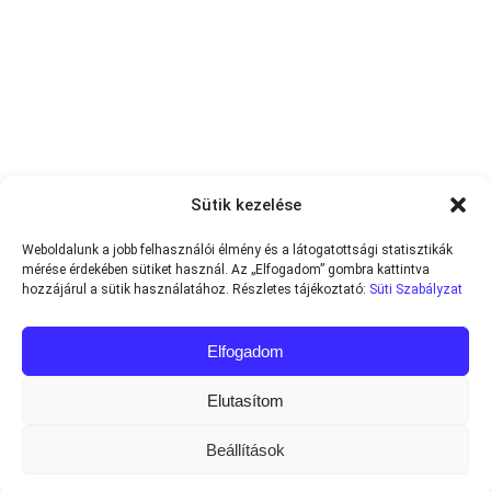
Sütik kezelése
Weboldalunk a jobb felhasználói élmény és a látogatottsági statisztikák
mérése érdekében sütiket használ. Az „Elfogadom” gombra kattintva
hozzájárul a sütik használatához. Részletes tájékoztató:
Süti Szabályzat
Elfogadom
Elutasítom
Beállítások
Minden jog fenntartva © 2013-2026
Teniszvilag.com
|
Impresszum
|
Adatvédelmi Tájékoztató
|
Süti Szabályzat