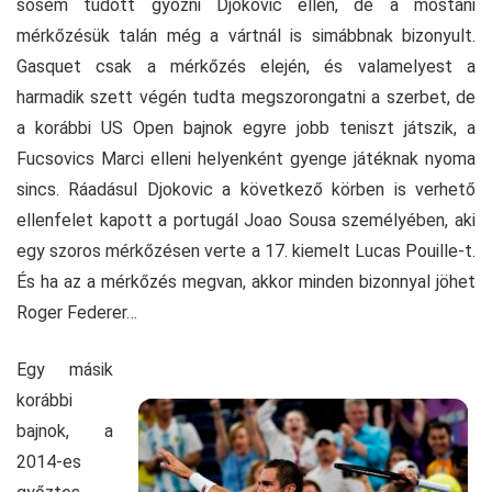
sosem tudott győzni Djokovic ellen, de a mostani
mérkőzésük talán még a vártnál is simábbnak bizonyult.
Gasquet csak a mérkőzés elején, és valamelyest a
harmadik szett végén tudta megszorongatni a szerbet, de
a korábbi US Open bajnok egyre jobb teniszt játszik, a
Fucsovics Marci elleni helyenként gyenge játéknak nyoma
sincs. Ráadásul Djokovic a következő körben is verhető
ellenfelet kapott a portugál Joao Sousa személyében, aki
egy szoros mérkőzésen verte a 17. kiemelt Lucas Pouille-t.
És ha az a mérkőzés megvan, akkor minden bizonnyal jöhet
Roger Federer…
Egy másik
korábbi
bajnok, a
2014-es