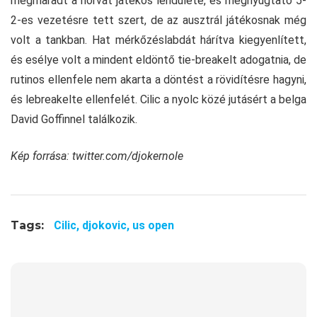
megmaradt a horvát játékos lendülete, és megnyugtató 5-
2-es vezetésre tett szert, de az ausztrál játékosnak még
volt a tankban. Hat mérkőzéslabdát hárítva kiegyenlített,
és esélye volt a mindent eldöntő tie-breakelt adogatnia, de
rutinos ellenfele nem akarta a döntést a rövidítésre hagyni,
és lebreakelte ellenfelét. Cilic a nyolc közé jutásért a belga
David Goffinnel találkozik.
Kép forrása: twitter.com/djokernole
Tags:
Cilic,
djokovic,
us open