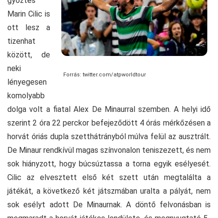
győztes
Marin Cilic is
ott lesz a
tizenhat
között, de
neki
Forrás: twitter.com/atpworldtour
lényegesen
komolyabb
dolga volt a fiatal Alex De Minaurral szemben. A helyi idő
szerint 2 óra 22 perckor befejeződött 4 órás mérkőzésen a
horvát óriás dupla szetthátrányból múlva felül az ausztrált.
De Minaur rendkívül magas színvonalon teniszezett, és nem
sok hiányzott, hogy búcsúztassa a torna egyik esélyesét.
Cilic az elvesztett első két szett után megtalálta a
játékát, a következő két játszmában uralta a pályát, nem
sok esélyt adott De Minaurnak. A döntő felvonásban is