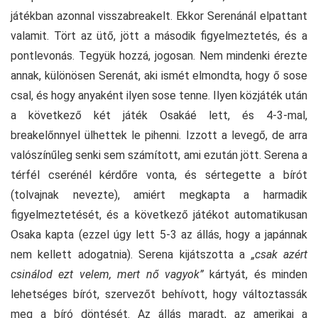
játékban azonnal visszabreakelt. Ekkor Serenánál elpattant
valamit. Tört az ütő, jött a második figyelmeztetés, és a
pontlevonás. Tegyük hozzá, jogosan. Nem mindenki érezte
annak, különösen Serenát, aki ismét elmondta, hogy ő sose
csal, és hogy anyaként ilyen sose tenne. Ilyen közjáték után
a következő két játék Osakáé lett, és 4-3-mal,
breakelőnnyel ülhettek le pihenni. Izzott a levegő, de arra
valószínűleg senki sem számított, ami ezután jött. Serena a
térfél cserénél kérdőre vonta, és sértegette a bírót
(tolvajnak nevezte), amiért megkapta a harmadik
figyelmeztetését, és a következő játékot automatikusan
Osaka kapta (ezzel úgy lett 5-3 az állás, hogy a japánnak
nem kellett adogatnia). Serena kijátszotta a
„csak azért
csinálod ezt velem, mert nő vagyok”
kártyát, és minden
lehetséges bírót, szervezőt behívott, hogy változtassák
meg a bíró döntését. Az állás maradt, az amerikai a