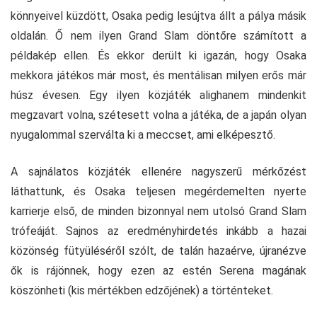
könnyeivel küzdött, Osaka pedig lesújtva állt a pálya másik
oldalán. Ő nem ilyen Grand Slam döntőre számított a
példakép ellen. És ekkor derült ki igazán, hogy Osaka
mekkora játékos már most, és mentálisan milyen erős már
húsz évesen. Egy ilyen közjáték alighanem mindenkit
megzavart volna, szétesett volna a játéka, de a japán olyan
nyugalommal szerválta ki a meccset, ami elképesztő.
A sajnálatos közjáték ellenére nagyszerű mérkőzést
láthattunk, és Osaka teljesen megérdemelten nyerte
karrierje első, de minden bizonnyal nem utolsó Grand Slam
trófeáját. Sajnos az eredményhirdetés inkább a hazai
közönség fütyüléséről szólt, de talán hazaérve, újranézve
ők is rájönnek, hogy ezen az estén Serena magának
köszönheti (kis mértékben edzőjének) a történteket.