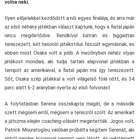
volna neki.
Ilyen előjelekkel kezdődött a női egyes fináléja, és arra már
az első néhány játékban választ kaptunk, hogy a fiatal japán
nincs megilletődve. Rendkívül bátran és higgadtan
teniszezett, két hasonló játékstílus feszült egymásnak, és
ebben most Osaka volt a jobb. A mezőnyben nehéz olyan
játékost mondani, aki tudja tartani alapvonal játékban a
tempót az amerikaival, a fiatal japán ma így teniszezett.
Sőt, Osaka szép játékkal a volt világelső fölé nőtt, és 34
perc alatt 6-2 arányban nyerte az első felvonást.
A folytatásban Serena összekapta magát, de a második
szett mégsem erről, mégsem a teniszről szólt. Az amerikait
a játszma elején coaching-olásért megintették. Jogos volt,
Patrick Mouratoglou valóban próbálta segíteni Serenát, aki
ebből minden bizonnyal semmit sem látott, és nekitámadt