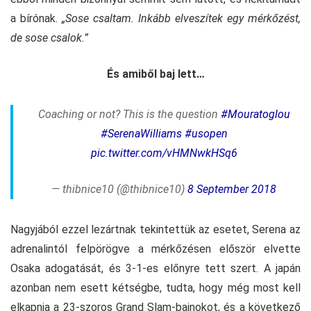
a bírónak.
„Sose csaltam. Inkább elveszítek egy mérkőzést,
de sose csalok.”
És amiből baj lett…
Coaching or not? This is the question
#Mouratoglou
#SerenaWilliams
#usopen
pic.twitter.com/vHMNwkHSq6
— thibnice10 (@thibnice10)
8 September 2018
Nagyjából ezzel lezártnak tekintettük az esetet, Serena az
adrenalintól felpörögve a mérkőzésen először elvette
Osaka adogatását, és 3-1-es előnyre tett szert. A japán
azonban nem esett kétségbe, tudta, hogy még most kell
elkapnia a 23-szoros Grand Slam-bajnokot, és a következő