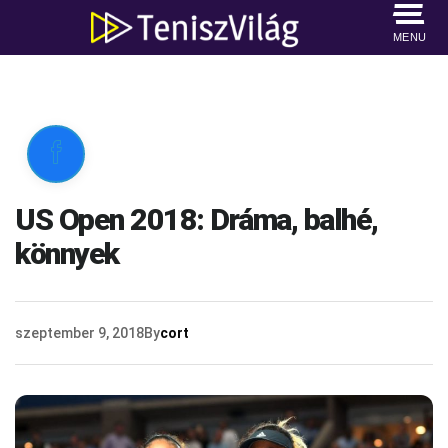
MENU

US Open 2018: Dráma, balhé,
könnyek
szeptember 9, 2018
By
cort