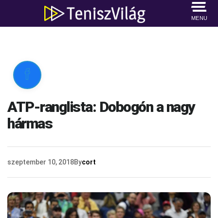
MENU

ATP-ranglista: Dobogón a nagy
hármas
szeptember 10, 2018
By
cort