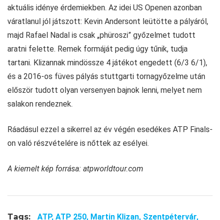
aktuális idénye érdemiekben. Az idei US Openen azonban
váratlanul jól játszott: Kevin Andersont leütötte a pályáról,
majd Rafael Nadal is csak „phüroszi” győzelmet tudott
aratni felette. Remek formáját pedig úgy tűnik, tudja
tartani. Klizannak mindössze 4 játékot engedett (6/3 6/1),
és a 2016-os füves pályás stuttgarti tornagyőzelme után
először tudott olyan versenyen bajnok lenni, melyet nem
salakon rendeznek.
Ráadásul ezzel a sikerrel az év végén esedékes ATP Finals-
on való részvételére is nőttek az esélyei.
A kiemelt kép forrása: atpworldtour.com
Tags:
ATP,
ATP 250,
Martin Klizan,
Szentpétervár,