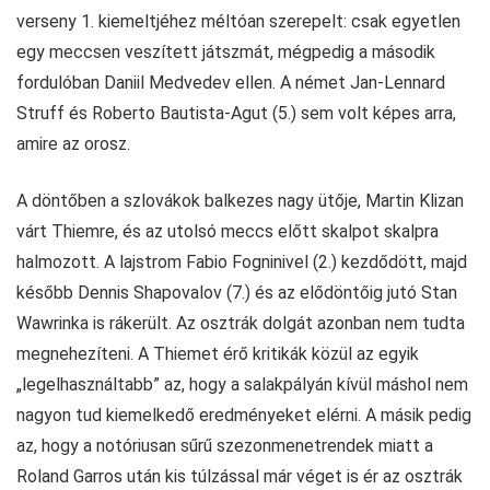
verseny 1. kiemeltjéhez méltóan szerepelt: csak egyetlen
egy meccsen veszített játszmát, mégpedig a második
fordulóban Daniil Medvedev ellen. A német Jan-Lennard
Struff és Roberto Bautista-Agut (5.) sem volt képes arra,
amire az orosz.
A döntőben a szlovákok balkezes nagy ütője, Martin Klizan
várt Thiemre, és az utolsó meccs előtt skalpot skalpra
halmozott. A lajstrom Fabio Fogninivel (2.) kezdődött, majd
később Dennis Shapovalov (7.) és az elődöntőig jutó Stan
Wawrinka is rákerült. Az osztrák dolgát azonban nem tudta
megnehezíteni. A Thiemet érő kritikák közül az egyik
„legelhasználtabb” az, hogy a salakpályán kívül máshol nem
nagyon tud kiemelkedő eredményeket elérni. A másik pedig
az, hogy a notóriusan sűrű szezonmenetrendek miatt a
Roland Garros után kis túlzással már véget is ér az osztrák