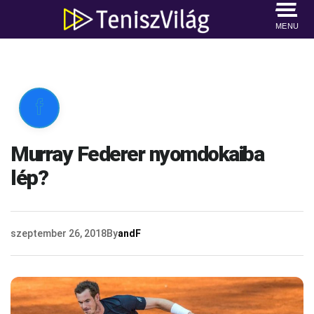
MENU

Murray Federer nyomdokaiba
lép?
szeptember 26, 2018
By
andF