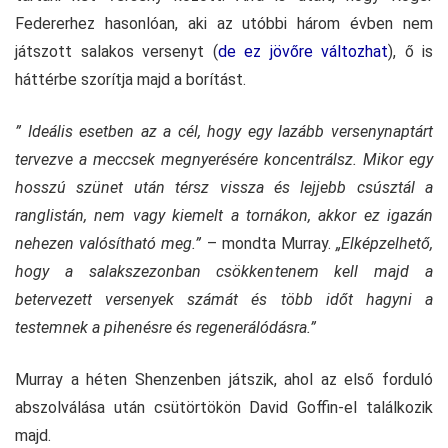
Federerhez hasonlóan, aki az utóbbi három évben nem
játszott salakos versenyt (
de ez jövőre változhat
), ő is
háttérbe szorítja majd a borítást.
” Ideális esetben az a cél, hogy egy lazább versenynaptárt
tervezve a meccsek megnyerésére koncentrálsz. Mikor egy
hosszú szünet után térsz vissza és lejjebb csúsztál a
ranglistán, nem vagy kiemelt a tornákon, akkor ez igazán
nehezen valósítható meg.”
– mondta Murray.
„Elképzelhető,
hogy a salakszezonban csökkentenem kell majd a
betervezett versenyek számát és több időt hagyni a
testemnek a pihenésre és regenerálódásra.”
Murray a héten Shenzenben játszik, ahol az első forduló
abszolválása után csütörtökön David Goffin-el találkozik
majd.