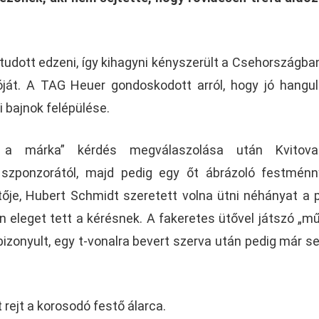
udott edzeni, így kihagyni kényszerült a Csehországban
óját. A TAG Heuer gondoskodott arról, hogy jó hangu
 bajnok felépülése.
 a márka” kérdés megválaszolása után Kvitov
szponzorától, majd pedig egy őt ábrázoló festménn
tője, Hubert Schmidt szeretett volna ütni néhányat a 
n eleget tett a kérésnek. A fakeretes ütővel játszó „m
izonyult, egy t-vonalra bevert szerva után pedig már se
t rejt a korosodó festő álarca.