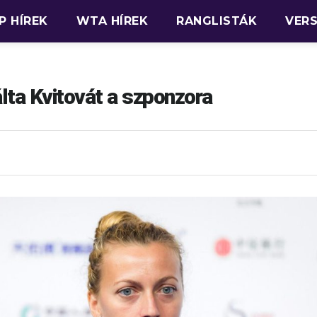
P HÍREK
WTA HÍREK
RANGLISTÁK
VER
ta Kvitovát a szponzora