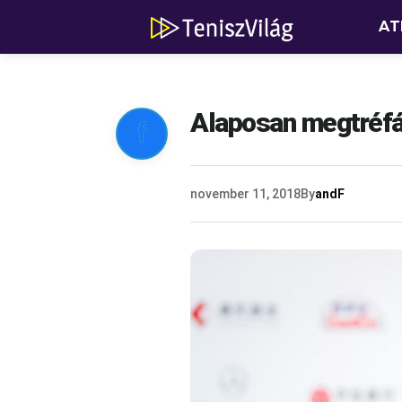
AT
Alaposan megtréfál

november 11, 2018
By
andF