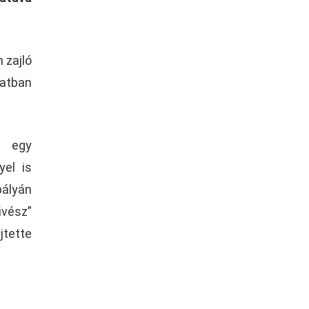
 zajló
latban
a egy
yel is
pályán
űvész”
jtette