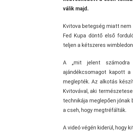
válik majd.
Kvitova betegség miatt nem t
Fed Kupa döntő első fordul
teljen a kétszeres wimbledoni
A „mit jelent számodra
ajándékcsomagot kapott a 
meglepték. Az alkotás készí
Kvitovával, aki természetese
technikája meglepően jónak b
a cseh, hogy megtréfálták.
A videó végén kiderül, hogy ki