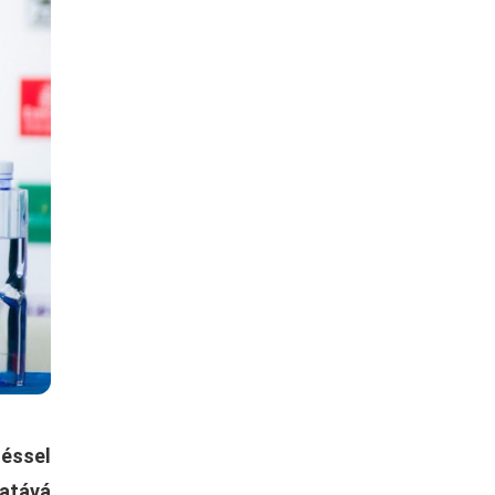
éssel
zatává