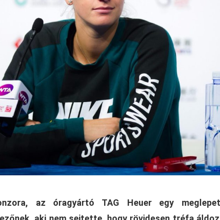
ponzora, az óragyártó TAG Heuer egy meglepet
ezőnek, aki nem sejtette, hogy rövidesen tréfa áldo