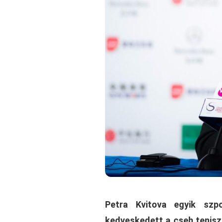
Petra Kvitova egyik sz
kedveskedett a cseh tenisz