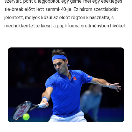
szervált: pont a legjobbkor, egy game-mel egy esetleges
tie-break előtt lett semmi-40-je. Ez három szettlabdát
jelentett, melyek közül az elsőt rögtön kihasználta, s
meghökkentette kicsit a papírforma eredményben hívőket.