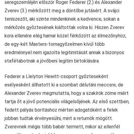
seregszemléjén először Roger Federer (2.) és Alexander
Zverev (3.) mérkőzött meg a döntőbe jutásért. A svájci
teniszezőt, aki szinte mindenkinek a kedvence, sokan a
mérkőzés győztesének kiáltottak volna ki. Hiszen Zverev
kora ellenére elég hamar közel férkőzött az élmezőnyhöz,
de egy-két Masters-tornagyőzelmen kívül több
eredménnyel nem igazolta legitimitását annak a bizonyos
stafétabotnak a jövőbeni legitim birtoklására.
Federer a Llelyton Hewitt-csoport győzteseként
esélyesként állhatott ki a szombat délutáni meccsre, de
Alexander Zverev megmutatta, hogy a szakírók zöme miért
tartja őt a jövő potenciális világelsőjének. Az első szettben,
fedett pályás borításhoz mérten adogatóként a felek
jobban tudtak érvényesülni, mint a returnök mögött.
Zverevnek mégis több babér termett, mikor az ellenfél