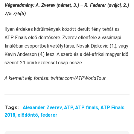
Végeredmény: A. Zverev (német, 3.) – R. Federer (svájci, 2.)
7/5 7/6(5)
Ilyen érdekes körülmények között derült fény tehát az
ATP Finals első döntősére. Zverev ellenfele a vasárnapi
fináléban csoportbeli vetélytársa, Novak Djokovic (1.), vagy
Kevin Anderson (4.) lesz. A szerb és a dél-afrikai magyar idő
szerint 21 órai kezdéssel csap össze.
A kiemelt kép forrása: twitter.com/ATPWorldTour
Tags:
Alexander Zverev,
ATP,
ATP finals,
ATP Finals
2018,
elődöntő,
federer