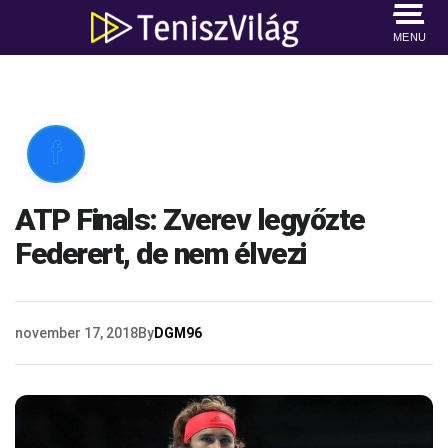
MENU

ATP Finals: Zverev legyőzte
Federert, de nem élvezi
november 17, 2018
By
DGM96