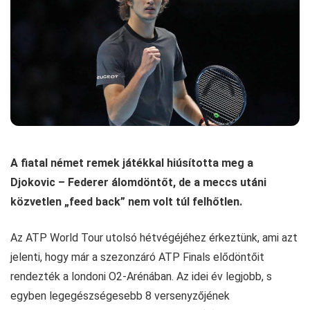
A fiatal német remek játékkal hiúsította meg a
Djokovic – Federer álomdöntőt, de a meccs utáni
közvetlen „feed back” nem volt túl felhőtlen.
Az ATP World Tour utolsó hétvégéjéhez érkeztünk, ami azt
jelenti, hogy már a szezonzáró ATP Finals elődöntőit
rendezték a londoni O2-Arénában. Az idei év legjobb, s
egyben legegészségesebb 8 versenyzőjének