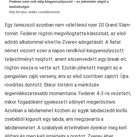
Federer nem volt elég kiegyensúlyozott – ez jelentette végül a
különbséget
Kép forrása: twitter.com/bbctennis
Egy teniszező azonban nem véletlenül nyer 20 Grand Slam-
tornát. Federer rögtön megvillogtatta klasszisát, az első
adódó alkalommal elvette Zverev adogatását. A fiatal
német viszont ezen a napon rendkívül kiegyensúlyozott
teljesítményt nyújtott: amint elszenvedett egy break-et,
rögtön vissza is vette azt. Ezután jöhetett megint az a
pengeélen zajló verseny, ami az első szettben zajlott. Újra
rövidítés döntött. Ekkor történt a mérkőzés
legemlékezetesebb momentuma. Federer 4-3-ra vezetett,
mikor fogadóként igyekezett előnyét megerősíteni.
Azonban a labdamenet közben az egyik labdaszedő kisfiú
zsebéből kigurult egy labda, ami megzavarta a
labdamenetet. A szabályok értelmében ilyenkor meg kell
állítani és meg kell ismételni a pontot. Zverev éber