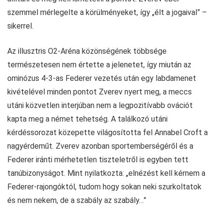
szemmel mérlegelte a körülményeket, így „élt a jogaival” –
sikerrel.
Az illusztris O2-Aréna közönségének többsége
természetesen nem értette a jelenetet, így miután az
ominózus 4-3-as Federer vezetés után egy labdamenet
kivételével minden pontot Zverev nyert meg, a meccs
utáni közvetlen interjúban nem a legpozitívabb ovációt
kapta meg a német tehetség. A találkozó utáni
kérdéssorozat közepette világosította fel Annabel Croft a
nagyérdeműt. Zverev azonban sportemberségéről és a
Federer iránti mérhetetlen tiszteletről is egyben tett
tanúbizonyságot. Mint nyilatkozta: „elnézést kell kérnem a
Federer-rajongóktól, tudom hogy sokan neki szurkoltatok
és nem nekem, de a szabály az szabály…”