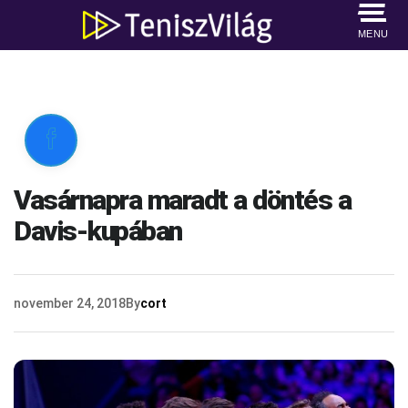
MENU

Vasárnapra maradt a döntés a
Davis-kupában
november 24, 2018
By
cort