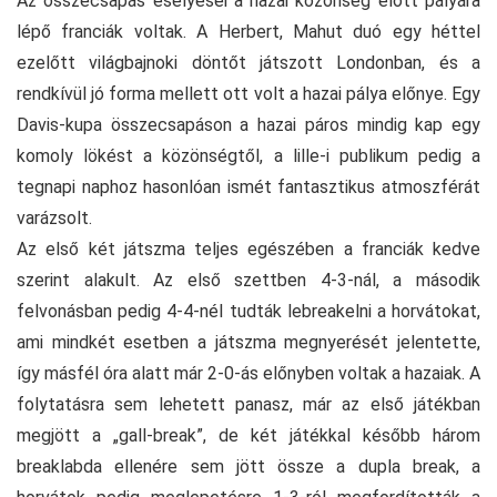
Az összecsapás esélyesei a hazai közönség előtt pályára
lépő franciák voltak. A Herbert, Mahut duó egy héttel
ezelőtt világbajnoki döntőt játszott Londonban, és a
rendkívül jó forma mellett ott volt a hazai pálya előnye. Egy
Davis-kupa összecsapáson a hazai páros mindig kap egy
komoly lökést a közönségtől, a lille-i publikum pedig a
tegnapi naphoz hasonlóan ismét fantasztikus atmoszférát
varázsolt.
Az első két játszma teljes egészében a franciák kedve
szerint alakult. Az első szettben 4-3-nál, a második
felvonásban pedig 4-4-nél tudták lebreakelni a horvátokat,
ami mindkét esetben a játszma megnyerését jelentette,
így másfél óra alatt már 2-0-ás előnyben voltak a hazaiak. A
folytatásra sem lehetett panasz, már az első játékban
megjött a „gall-break”, de két játékkal később három
breaklabda ellenére sem jött össze a dupla break, a