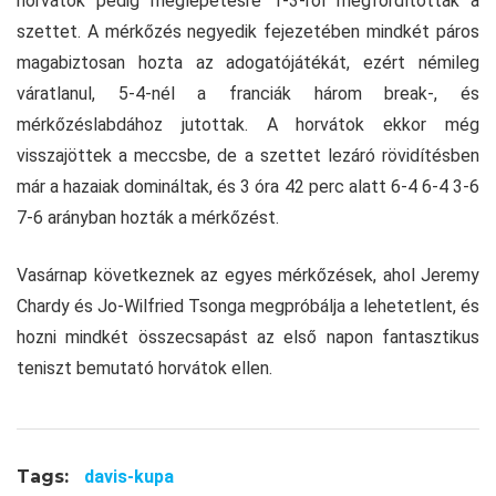
horvátok pedig meglepetésre 1-3-ról megfordították a
szettet. A mérkőzés negyedik fejezetében mindkét páros
magabiztosan hozta az adogatójátékát, ezért némileg
váratlanul, 5-4-nél a franciák három break-, és
mérkőzéslabdához jutottak. A horvátok ekkor még
visszajöttek a meccsbe, de a szettet lezáró rövidítésben
már a hazaiak domináltak, és 3 óra 42 perc alatt 6-4 6-4 3-6
7-6 arányban hozták a mérkőzést.
Vasárnap következnek az egyes mérkőzések, ahol Jeremy
Chardy és Jo-Wilfried Tsonga megpróbálja a lehetetlent, és
hozni mindkét összecsapást az első napon fantasztikus
teniszt bemutató horvátok ellen.
Tags:
davis-kupa