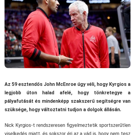
Az 59 esztendős John McEnroe úgy véli, hogy Kyrgios a
legjobb úton halad afelé, hogy tönkretegye a
pályafutását és mindenképp szakszerű segítségre van
szüksége, hogy változtatni tudjon a dolgok állásán.
Nick Kyrgios-t rendszeresen figyelmeztetik sportszerűtlen
viselkedés miatt, és sokszor éri az a vád is, hogy nem tesz