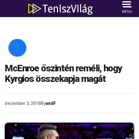
MENU

McEnroe őszintén reméli, hogy
Kyrgios összekapja magát
december 3, 2018
By
andF