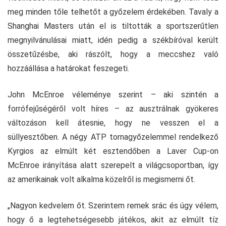
meg minden tőle telhetőt a győzelem érdekében. Tavaly a
Shanghai Masters után el is tiltották a sportszerűtlen
megnyilvánulásai miatt, idén pedig a székbíróval került
összetűzésbe, aki rászólt, hogy a meccshez való
hozzáállása a határokat feszegeti.
John McEnroe véleménye szerint – aki szintén a
forrófejűségéről volt híres – az ausztrálnak gyökeres
változáson kell átesnie, hogy ne vesszen el a
süllyesztőben. A négy ATP tornagyőzelemmel rendelkező
Kyrgios az elmúlt két esztendőben a Laver Cup-on
McEnroe irányítása alatt szerepelt a világcsoportban, így
az amerikainak volt alkalma közelről is megismerni őt.
„Nagyon kedvelem őt. Szerintem remek srác és úgy vélem,
hogy ő a legtehetségesebb játékos, akit az elmúlt tíz