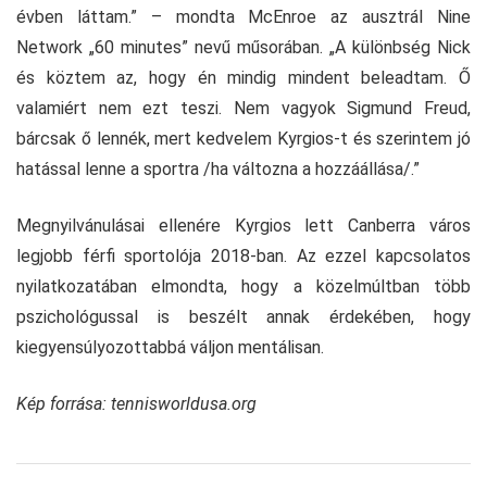
évben láttam.” – mondta McEnroe az ausztrál Nine
Network „60 minutes” nevű műsorában. „A különbség Nick
és köztem az, hogy én mindig mindent beleadtam. Ő
valamiért nem ezt teszi. Nem vagyok Sigmund Freud,
bárcsak ő lennék, mert kedvelem Kyrgios-t és szerintem jó
hatással lenne a sportra /ha változna a hozzáállása/.”
Megnyilvánulásai ellenére Kyrgios lett Canberra város
legjobb férfi sportolója 2018-ban. Az ezzel kapcsolatos
nyilatkozatában elmondta, hogy a közelmúltban több
pszichológussal is beszélt annak érdekében, hogy
kiegyensúlyozottabbá váljon mentálisan.
Kép forrása: tennisworldusa.org