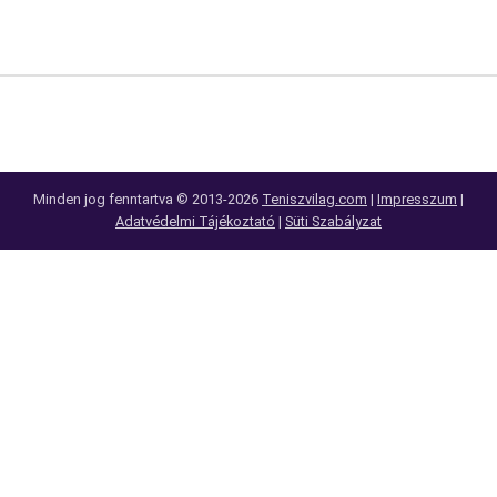
Minden jog fenntartva © 2013-2026
Teniszvilag.com
|
Impresszum
|
Adatvédelmi Tájékoztató
|
Süti Szabályzat