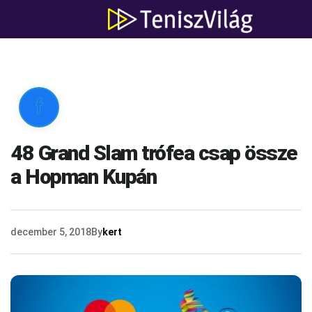

48 Grand Slam trófea csap össze
a Hopman Kupán
december 5, 2018
By
kert