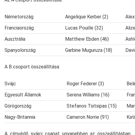
Németország
Angelique Kerber (2)
Alex
Franciaország
Lucas Pouille (32)
Aliz
Ausztrália
Matthew Ebden (46)
Ashl
Spanyolország
Garbine Muguruza (18)
Davi
A B csoport összeállítása:
Svájc
Roger Federer (3)
Bel
Egyesült Államok
Serena Williams (16)
Fra
Görögország
Stefanos Tsitsipas (15)
Mari
Nagy-Britannia
Cameron Norrie (91)
Kati
A címvédő svájci csapat ugyanebben az összeállításban