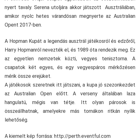
nyert tavaly. Serena utoljára akkor játszott Ausztráliában,
amikor nyolc hetes várandósan megnyerte az Australian
Opent 2017-ben.
A Hopman Kupát a legendás ausztrál játékosról és edzőről,
Harry Hopmanról nevezték el, és 1989 óta rendezik meg. Ez
az egyetlen nemzetek közti, vegyes tenisztorna. A
csapatok két egyes, és egy vegyespáros mérkőzésen
mérik össze erejüket.
A játékosok szeretnek itt játszani, a kupa jó szezonkezdet
az Australian Open előtt. A verseny általában laza
hangulatú, mégis van tétje. Itt olyan párosok is
összeállhatnak, amelyekre más tornákon ritkán nyílik
lehetőség.
A kiemelt kép forrása: http://perth.eventful.com