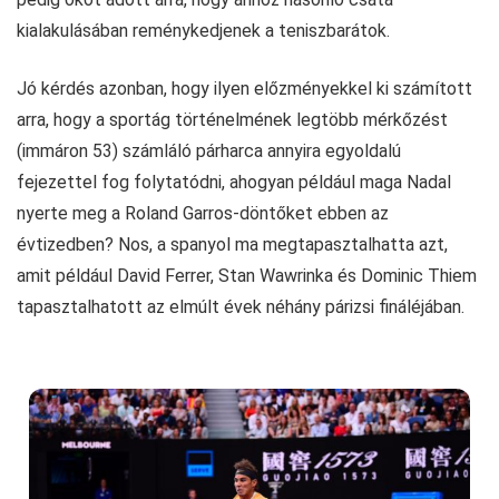
kialakulásában reménykedjenek a teniszbarátok.
Jó kérdés azonban, hogy ilyen előzményekkel ki számított
arra, hogy a sportág történelmének legtöbb mérkőzést
(immáron 53) számláló párharca annyira egyoldalú
fejezettel fog folytatódni, ahogyan például maga Nadal
nyerte meg a Roland Garros-döntőket ebben az
évtizedben? Nos, a spanyol ma megtapasztalhatta azt,
amit például David Ferrer, Stan Wawrinka és Dominic Thiem
tapasztalhatott az elmúlt évek néhány párizsi fináléjában.