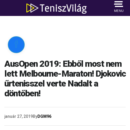
MENU

AusOpen 2019: Ebből most nem
lett Melbourne-Maraton! Djokovic
űrtenisszel verte Nadalt a
döntőben!
január 27, 2019
By
DGM96