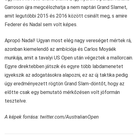
Garroson újra megcélozhatja a nem naptári Grand Slamet,
amit legutóbbi 2015 és 2016 között csinált meg, s amire
Federer és Nadal sem volt képes.
Apropó Nadal! Ugyan most elég nagy vereséget mértek rá,
azonban kiemelendő az ambíciója és Carlos Moyáék
munkája, amit a tavalyi US Open után végeztek a mallorcain.
Egyre direktebben játszik és egyre több labdamenetet
igyekszik az adogatásokra alapozni, ez az új taktika pedig
úgy eredményezett rögtön Grand Slam-döntőt, hogy az
előtte csak egy bemutató mérkőzésen volt jóformán
tesztelve.
A képek forrása: twitter.com/AustralianOpen