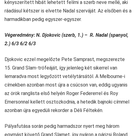
kényszerített hibát lehetett felírni a szerb neve mellé, aki
ráadásul kétszer is elvette Nadal szerváját. Az elsőben és a
harmadikban pedig egyszer-egyszer.
Végeredmény: N. Djokovic (szerb, 1.) – R. Nadal (spanyol,
2.) 6/3 6/2 6/3
Djokovic ezzel megelőzte Pete Samprast, megszerezte
15. Grand Slam-trófeáját, így jelenleg két sikerrel van
lemaradva most legyőzött vetélytársától. A Melbourne-i
címekben azonban most újra a csúcson van, eddig ugyanis
az örök ranglista első helyén Roger Federerrel és Roy
Emersonnal kellett osztozkodnia, a hetedik bajnoki címmel
azonban újra egyedüli rekorder a Déli Féltekén.
Pályafutása során pedig harmadszor nyert meg három
egymást követő Grand Slamet, így nyáron a párizsi Roland