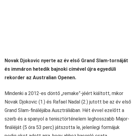
Novak Djokovic nyerte az év első Grand Slam-tornáját
és immáron hetedik bajnoki címével újra egyedüli
rekorder az Australian Openen.
Mindenki a 2012-es döntő „remake”-jéért kiáltott, mikor
Novak Djokovic (1.) és Rafael Nadal (2.) jutott be az év első
Grand Slam-fináléjába Ausztráliában. Hét évvel ezelőtt a
szerb és a spanyol a tenisztörténelem leghosszabb Major-
fináléját (5 óra 53 perc) játszotta le, jelenlegi formájuk
pedig okot adott arra, hogy ahhoz hasonló csata