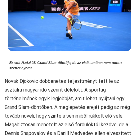
Ez volt Nadal 25. Grand Slam-döntője, de az első, amiben nem tudott
szettet nyerni.
Novak Djokovic döbbenetes teljesítményt tett le az
asztalra magyar idő szerint délelőtt. A sportág
történelmének egyik legjobbját, amit lehet nyújtani egy
Grand Slam-döntőben. A meglepetés erejét pedig az még
tovább növeli, hogy szinte a semmiből rukkolt elő vele.
Magabiztosan menetelt az első fordulóktól kezdve, de a
Dennis Shapovalov és a Danill Medvedev ellen elveszített