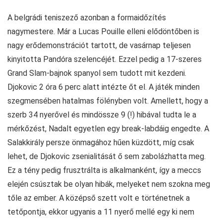
A belgrádi teniszező azonban a formaidőzítés
nagymestere. Már a Lucas Pouille elleni elődöntőben is
nagy erődemonstrációt tartott, de vasárnap teljesen
kinyitotta Pandóra szelencéjét. Ezzel pedig a 17-szeres
Grand Slam-bajnok spanyol sem tudott mit kezdeni.
Djokovic 2 óra 6 perc alatt intézte őt el. A játék minden
szegmensében hatalmas fölényben volt. Amellett, hogy a
szerb 34 nyerővel és mindössze 9 (!) hibával tudta le a
mérkőzést, Nadalt egyetlen egy break-labdáig engedte. A
Salakkirály persze önmagához hűen küzdött, míg csak
lehet, de Djokovic zsenialitását ő sem zabolázhatta meg.
Ez a tény pedig frusztrálta is alkalmanként, így a meccs
elején csúsztak be olyan hibák, melyeket nem szokna meg
tőle az ember. A középső szett volt e történetnek a
tetőpontja, ekkor ugyanis a 11 nyerő mellé egy ki nem