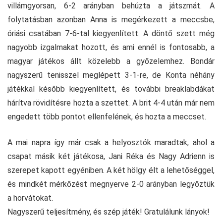
villámgyorsan, 6-2 arányban behúzta a játszmát. A
folytatásban azonban Anna is megérkezett a meccsbe,
óriási csatában 7-6-tal kiegyenlített. A döntő szett még
nagyobb izgalmakat hozott, és ami ennél is fontosabb, a
magyar játékos állt közelebb a győzelemhez. Bondár
nagyszerű tenisszel meglépett 3-1-re, de Konta néhány
játékkal később kiegyenlített, és további breaklabdákat
hárítva rövidítésre hozta a szettet. A brit 4-4 után már nem
engedett több pontot ellenfelének, és hozta a meccset.
A mai napra így már csak a helyosztók maradtak, ahol a
csapat másik két játékosa, Jani Réka és Nagy Adrienn is
szerepet kapott egyéniben. A két hölgy élt a lehetőséggel,
és mindkét mérkőzést megnyerve 2-0 arányban legyőztük
a horvátokat.
Nagyszerű teljesítmény, és szép játék! Gratulálunk lányok!