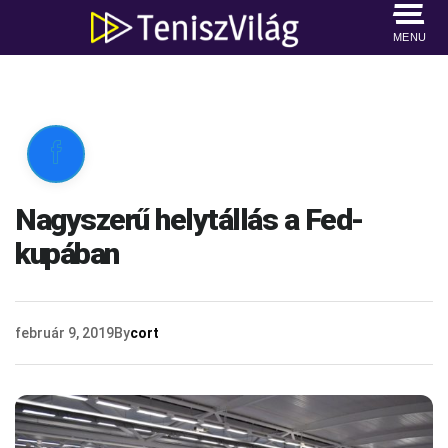
MENU

Nagyszerű helytállás a Fed-
kupában
február 9, 2019
By
cort