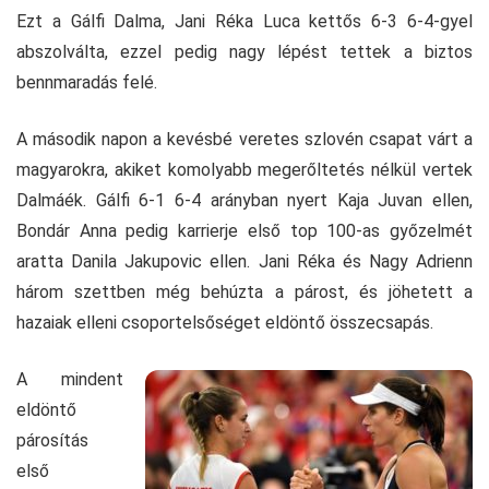
Ezt a Gálfi Dalma, Jani Réka Luca kettős 6-3 6-4-gyel
abszolválta, ezzel pedig nagy lépést tettek a biztos
bennmaradás felé.
A második napon a kevésbé veretes szlovén csapat várt a
magyarokra, akiket komolyabb megerőltetés nélkül vertek
Dalmáék. Gálfi 6-1 6-4 arányban nyert Kaja Juvan ellen,
Bondár Anna pedig karrierje első top 100-as győzelmét
aratta Danila Jakupovic ellen. Jani Réka és Nagy Adrienn
három szettben még behúzta a párost, és jöhetett a
hazaiak elleni csoportelsőséget eldöntő összecsapás.
A mindent
eldöntő
párosítás
első