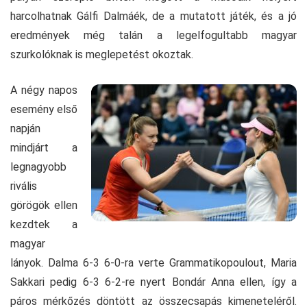
harcolhatnak Gálfi Dalmáék, de a mutatott játék, és a jó
eredmények még talán a legelfogultabb magyar
szurkolóknak is meglepetést okoztak.
A négy napos
esemény első
napján
mindjárt a
legnagyobb
rivális
görögök ellen
kezdtek a
magyar
lányok. Dalma 6-3 6-0-ra verte Grammatikopoulout, Maria
Sakkari pedig 6-3 6-2-re nyert Bondár Anna ellen, így a
páros mérkőzés döntött az összecsapás kimeneteléről.