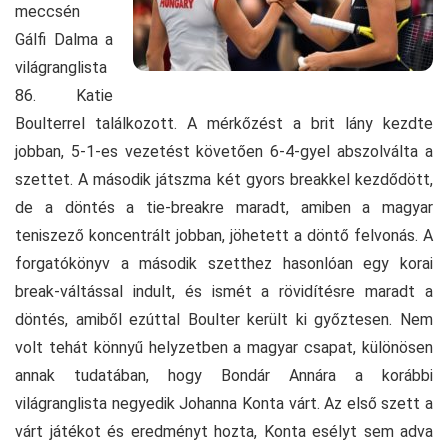
meccsén
Gálfi Dalma a
világranglista
86. Katie
Boulterrel találkozott. A mérkőzést a brit lány kezdte
jobban, 5-1-es vezetést követően 6-4-gyel abszolválta a
szettet. A második játszma két gyors breakkel kezdődött,
de a döntés a tie-breakre maradt, amiben a magyar
teniszező koncentrált jobban, jöhetett a döntő felvonás. A
forgatókönyv a második szetthez hasonlóan egy korai
break-váltással indult, és ismét a rövidítésre maradt a
döntés, amiből ezúttal Boulter került ki győztesen. Nem
volt tehát könnyű helyzetben a magyar csapat, különösen
annak tudatában, hogy Bondár Annára a korábbi
világranglista negyedik Johanna Konta várt. Az első szett a
várt játékot és eredményt hozta, Konta esélyt sem adva