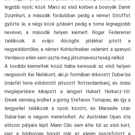
legjobb nyolc közé. Marci az első körben a bosnyák Damir
Dzumhurt, a második fordulóban pedig a német Struffot
győzte le, a négy közé jutásért pedig a torna legnagyobb
nevével, a második helyen kiemelt Roger Federerrel
találkozik. A svájci döcögős játékkal jutott a
negyeddöntőbe, a német Kohlschreiber valamint a spanyol
Verdasco ellen sem úszta meg játszmaveszteség nélkül.
A további kiemeltek közül hiába keressük az első helyen
rangsorolt Kei Nishikorit, aki jó formában érkezett Dubai-ba
(másfél hete elődöntőt játszott Rotterdamban), és óriási
meglepetésre kikapott a lengyel Hubert Hurkacz-tól.
Ennek némileg örülhet a görög Stefanos Tsitsipas, aki így a
lengyellel találkozik a nyolc között, és Marseille után
Dubai-ban is nagyon menetelhet. Az Australian Open óta
először pályára lépő Marin Cilic sem élte túl az első kört,
igaz a hórihorgas horvát már az elején összefutott a