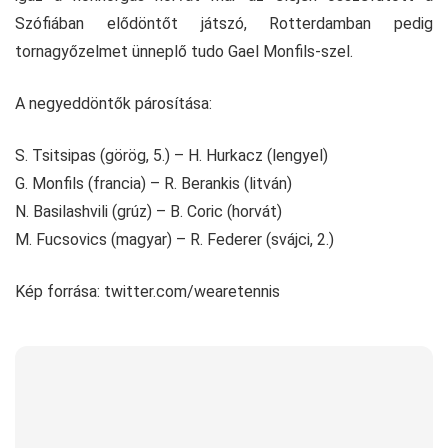
Szófiában elődöntőt játszó, Rotterdamban pedig
tornagyőzelmet ünneplő tudo Gael Monfils-szel.
A negyeddöntők párosítása:
S. Tsitsipas (görög, 5.) – H. Hurkacz (lengyel)
G. Monfils (francia) – R. Berankis (litván)
N. Basilashvili (grúz) – B. Coric (horvát)
M. Fucsovics (magyar) – R. Federer (svájci, 2.)
Kép forrása: twitter.com/wearetennis