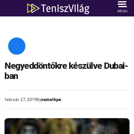
MENU

Negyeddöntőkre készülve Dubai-
ban
február 27, 2019
By
nemethpe