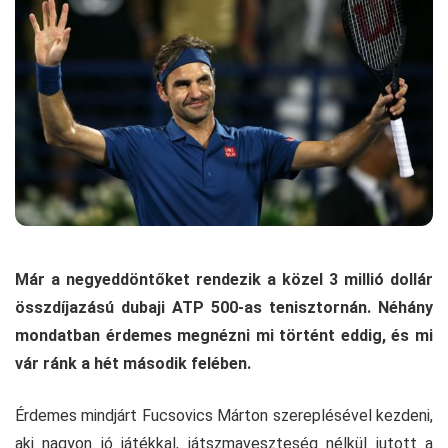
Már a negyeddöntőket rendezik a közel 3 millió dollár
összdíjazású dubaji ATP 500-as tenisztornán. Néhány
mondatban érdemes megnézni mi történt eddig, és mi
vár ránk a hét második felében.
Érdemes mindjárt Fucsovics Márton szereplésével kezdeni,
aki nagyon jó játékkal, játszmaveszteség nélkül jutott a