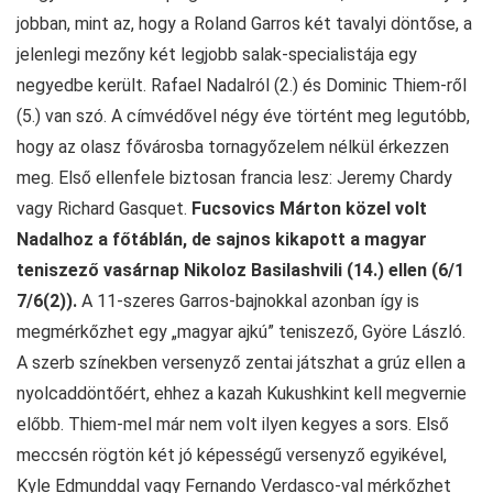
jobban, mint az, hogy a Roland Garros két tavalyi döntőse, a
jelenlegi mezőny két legjobb salak-specialistája egy
negyedbe került. Rafael Nadalról (2.) és Dominic Thiem-ről
(5.) van szó. A címvédővel négy éve történt meg legutóbb,
hogy az olasz fővárosba tornagyőzelem nélkül érkezzen
meg. Első ellenfele biztosan francia lesz: Jeremy Chardy
vagy Richard Gasquet.
Fucsovics Márton közel volt
Nadalhoz a főtáblán, de sajnos kikapott a magyar
teniszező vasárnap Nikoloz Basilashvili (14.) ellen (6/1
7/6(2)).
A 11-szeres Garros-bajnokkal azonban így is
megmérkőzhet egy „magyar ajkú” teniszező, Györe László.
A szerb színekben versenyző zentai játszhat a grúz ellen a
nyolcaddöntőért, ehhez a kazah Kukushkint kell megvernie
előbb. Thiem-mel már nem volt ilyen kegyes a sors. Első
meccsén rögtön két jó képességű versenyző egyikével,
Kyle Edmunddal vagy Fernando Verdasco-val mérkőzhet