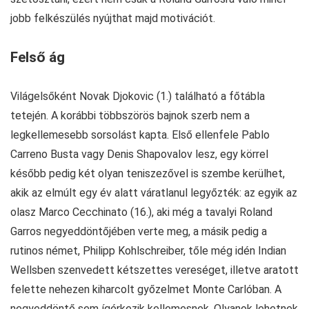
jobb felkészülés nyújthat majd motivációt.
Felső ág
Világelsőként Novak Djokovic (1.) található a főtábla
tetején. A korábbi többszörös bajnok szerb nem a
legkellemesebb sorsolást kapta. Első ellenfele Pablo
Carreno Busta vagy Denis Shapovalov lesz, egy körrel
később pedig két olyan teniszezővel is szembe kerülhet,
akik az elmúlt egy év alatt váratlanul legyőzték: az egyik az
olasz Marco Cecchinato (16.), aki még a tavalyi Roland
Garros negyeddöntőjében verte meg, a másik pedig a
rutinos német, Philipp Kohlschreiber, tőle még idén Indian
Wellsben szenvedett kétszettes vereséget, illetve aratott
felette nehezen kiharcolt győzelmet Monte Carlóban. A
negyeddöntő sem ígérkezik kellemesnek. Olyanok lehetnek