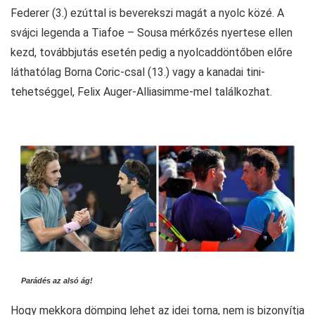
Federer (3.) ezúttal is beverekszi magát a nyolc közé. A
svájci legenda a Tiafoe – Sousa mérkőzés nyertese ellen
kezd, továbbjutás esetén pedig a nyolcaddöntőben előre
láthatólag Borna Coric-csal (13.) vagy a kanadai tini-
tehetséggel, Felix Auger-Alliasimme-mel találkozhat.
Parádés az alsó ág!
Hogy mekkora dömping lehet az idei torna, nem is bizonyítja