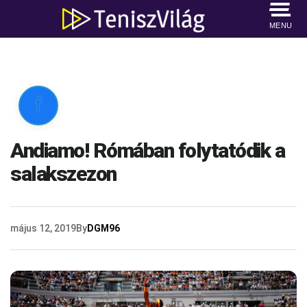
MENU

Andiamo! Rómában folytatódik a
salakszezon
május 12, 2019
By
DGM96