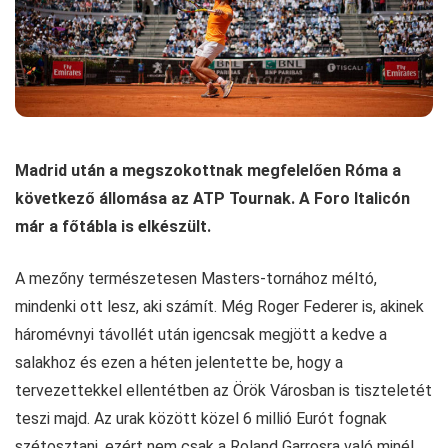
Madrid után a megszokottnak megfelelően Róma a
következő állomása az ATP Tournak. A Foro Italicón
már a főtábla is elkészült.
A mezőny természetesen Masters-tornához méltó,
mindenki ott lesz, aki számít. Még Roger Federer is, akinek
háromévnyi távollét után igencsak megjött a kedve a
salakhoz és ezen a héten jelentette be, hogy a
tervezettekkel ellentétben az Örök Városban is tiszteletét
teszi majd. Az urak között közel 6 millió Eurót fognak
szétosztani, ezért nem csak a Roland Garrosra való minél