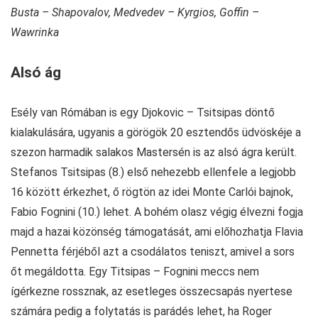
Busta – Shapovalov, Medvedev – Kyrgios, Goffin –
Wawrinka
Alsó ág
Esély van Rómában is egy Djokovic – Tsitsipas döntő
kialakulására, ugyanis a görögök 20 esztendős üdvöskéje a
szezon harmadik salakos Mastersén is az alsó ágra került.
Stefanos Tsitsipas (8.) első nehezebb ellenfele a legjobb
16 között érkezhet, ő rögtön az idei Monte Carlói bajnok,
Fabio Fognini (10.) lehet. A bohém olasz végig élvezni fogja
majd a hazai közönség támogatását, ami előhozhatja Flavia
Pennetta férjéből azt a csodálatos teniszt, amivel a sors
őt megáldotta. Egy Titsipas – Fognini meccs nem
ígérkezne rossznak, az esetleges összecsapás nyertese
számára pedig a folytatás is parádés lehet, ha Roger