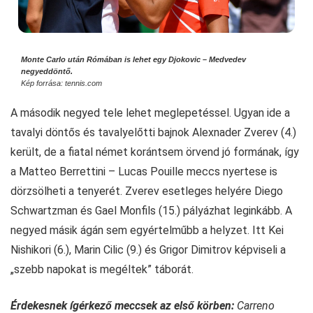
Monte Carlo után Rómában is lehet egy Djokovic – Medvedev
negyeddöntő.
Kép forrása: tennis.com
A második negyed tele lehet meglepetéssel. Ugyan ide a
tavalyi döntős és tavalyelőtti bajnok Alexnader Zverev (4.)
került, de a fiatal német korántsem örvend jó formának, így
a Matteo Berrettini – Lucas Pouille meccs nyertese is
dörzsölheti a tenyerét. Zverev esetleges helyére Diego
Schwartzman és Gael Monfils (15.) pályázhat leginkább. A
negyed másik ágán sem egyértelműbb a helyzet. Itt Kei
Nishikori (6.), Marin Cilic (9.) és Grigor Dimitrov képviseli a
„szebb napokat is megéltek” táborát.
Érdekesnek ígérkező meccsek az első körben:
Carreno