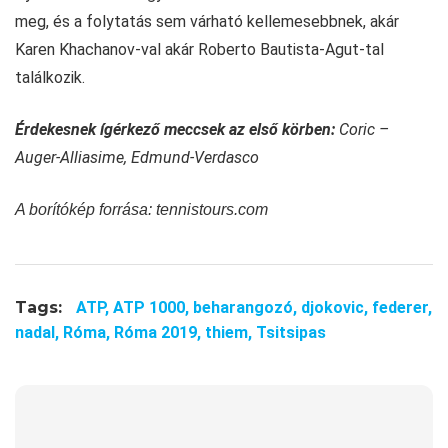
meg, és a folytatás sem várható kellemesebbnek, akár
Karen Khachanov-val akár Roberto Bautista-Agut-tal
találkozik.
Érdekesnek ígérkező meccsek az első körben:
Coric –
Auger-Alliasime, Edmund-Verdasco
A borítókép forrása: tennistours.com
Tags:
ATP,
ATP 1000,
beharangozó,
djokovic,
federer,
nadal,
Róma,
Róma 2019,
thiem,
Tsitsipas