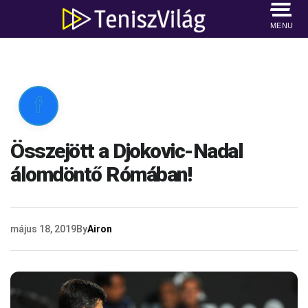
MENU

Összejött a Djokovic-Nadal
álomdöntő Rómában!
május 18, 2019
By
Airon