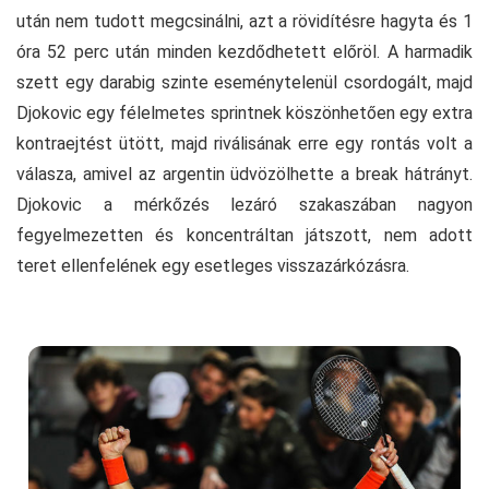
után nem tudott megcsinálni, azt a rövidítésre hagyta és 1
óra 52 perc után minden kezdődhetett előröl. A harmadik
szett egy darabig szinte eseménytelenül csordogált, majd
Djokovic egy félelmetes sprintnek köszönhetően egy extra
kontraejtést ütött, majd riválisának erre egy rontás volt a
válasza, amivel az argentin üdvözölhette a break hátrányt.
Djokovic a mérkőzés lezáró szakaszában nagyon
fegyelmezetten és koncentráltan játszott, nem adott
teret ellenfelének egy esetleges visszazárkózásra.