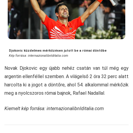
Djokovic küzdelmes mérkőzésen jutott be a római döntőbe
Kép forrása: internazionalibnlditalia.com
Novak Djokovic egy újabb nehéz csatán van túl még egy
argentin ellenféllel szemben. A világelső 2 óra 32 perc alatt
harcolta ki a jogot a döntőre, ahol 54. alkalommal mérkőzik
meg a nyolcszoros római bajnok, Rafael Nadallal.
Kiemelt kép forrása: internazionalibnlditalia.com