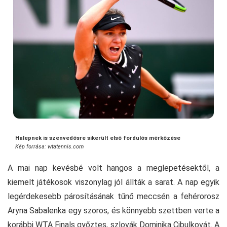
Halepnek is szenvedősre sikerült első fordulós mérkőzése
Kép forrása: wtatennis.com
A mai nap kevésbé volt hangos a meglepetésektől, a
kiemelt játékosok viszonylag jól állták a sarat. A nap egyik
legérdekesebb párosításának tűnő meccsén a fehérorosz
Aryna Sabalenka egy szoros, és könnyebb szettben verte a
korábbi WTA Finals győztes, szlovák Dominika Cibulkovát. A