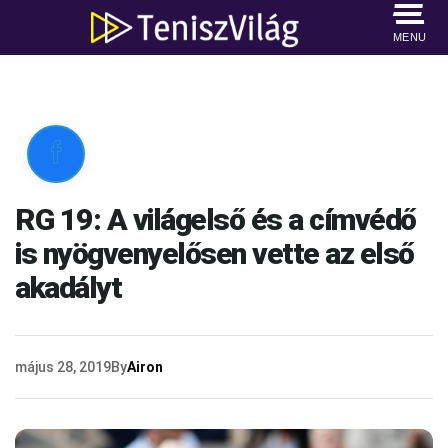
MENU

RG 19: A világelső és a címvédő
is nyögvenyelősen vette az első
akadályt
május 28, 2019
By
Airon