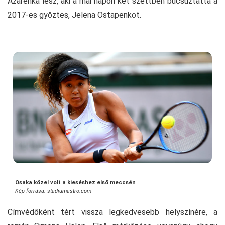
Azarenka lesz, aki a mai napon két szettben búcsúztatta a
2017-es győztes, Jelena Ostapenkot.
Osaka közel volt a kieséshez első meccsén
Kép forrása: stadiumastro.com
Címvédőként tért vissza legkedvesebb helyszínére, a