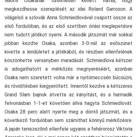
Naomi Osakának türelmesen kellett várnia, hogy
megkezdhesse szereplését az idei Roland Garroson. A
világelső a szlovák Anna Schmiedlovával csapott össze az
első fordulóban, és az első szettben óriási meglepetésre
nem tudott játékot nyerni. A második játszmát már sokkal
jobban kezdte Osaka, azonban 3-0-nál az esőszünet
kivette a lendületet a játékából, és részben ellenfelének
köszönhette versenyben maradását. Schmiedlova kétszer
is adogathatott a mérkőzés megnyeréséért, azonban
Osaka nem szeretett volna már a nyitómeccsén búcsúzni,
és rövidítésben kiegyenlített. Innentől kezdve a kétszeres
Grand Slam bajnok átvette az irányítást, és a harmadik
felvonásban 1-1-et követően állva hagyta Schmiedlovát.
Osaka 28 perc alatt nyerte meg a döntő játszmát, és a
következő fordulóban sem számíthat könnyű mérkőzésre.
A japán teniszezőnő ellenfele ugyanis a fehérorosz Viktoria