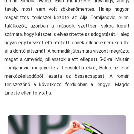
román Simona Halep. Első mérkőzése ugyanúgy, ahogy
tavaly, most sem volt zökkenőmentes. Halep nagyon
magabiztos tenisszel kezdte az Alja Tomljanovic elleni
találkozót, azonban a második szettben sokba került
számára, hogy kétszer is elveszítette az adogatását. Halep
ugyan egy breaket eltüntetett, ennek ellenére nem kerülte
el a döntő játszmát. A harmadik játszmára viszont megrázta
magát a címvédő, pillanatok alatt ellépett 5-0-ra. Miután
Tomljanovic megnyerte a becsületjátékot, Halep az első
mérkőzéslabdából lezárta az összecsapást. A román
teniszezőnő a következő fordulóban a lengyel Magde
Linette ellen folytatja.