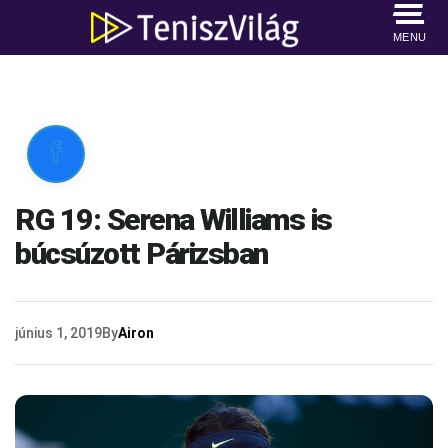
MENU

RG 19: Serena Williams is
búcsúzott Párizsban
június 1, 2019
By
Airon