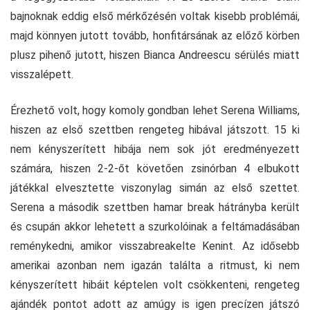
bajnoknak eddig első mérkőzésén voltak kisebb problémái,
majd könnyen jutott tovább, honfitársának az előző körben
plusz pihenő jutott, hiszen Bianca Andreescu sérülés miatt
visszalépett.
Érezhető volt, hogy komoly gondban lehet Serena Williams,
hiszen az első szettben rengeteg hibával játszott. 15 ki
nem kényszerített hibája nem sok jót eredményezett
számára, hiszen 2-2-őt követően zsinórban 4 elbukott
játékkal elvesztette viszonylag simán az első szettet.
Serena a második szettben hamar break hátrányba került
és csupán akkor lehetett a szurkolóinak a feltámadásában
reménykedni, amikor visszabreakelte Kenint. Az idősebb
amerikai azonban nem igazán találta a ritmust, ki nem
kényszerített hibáit képtelen volt csökkenteni, rengeteg
ajándék pontot adott az amúgy is igen precízen játszó