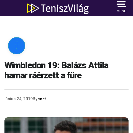
MENU

Wimbledon 19: Balázs Attila
hamar ráérzett a fűre
június 24, 2019
By
cort