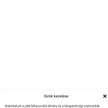
Sütik kezelése
Minden jog fenntartva © 2013-2026
Teniszvilag.com
|
Impresszum
|
Adatvédelmi Tájékoztató
|
Süti Szabályzat
Weboldalunk a jobb felhasználói élmény és a látogatottsági statisztikák