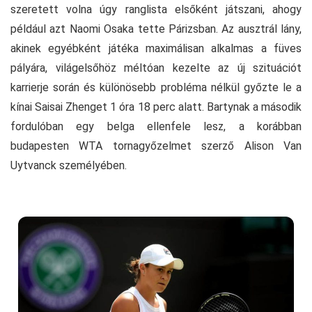
szeretett volna úgy ranglista elsőként játszani, ahogy
például azt Naomi Osaka tette Párizsban. Az ausztrál lány,
akinek egyébként játéka maximálisan alkalmas a füves
pályára, világelsőhöz méltóan kezelte az új szituációt
karrierje során és különösebb probléma nélkül győzte le a
kínai Saisai Zhenget 1 óra 18 perc alatt. Bartynak a második
fordulóban egy belga ellenfele lesz, a korábban
budapesten WTA tornagyőzelmet szerző Alison Van
Uytvanck személyében.