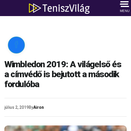
MENU

Wimbledon 2019: A világelső és
a címvédő is bejutott a második
fordulóba
július 2, 2019
By
Airon