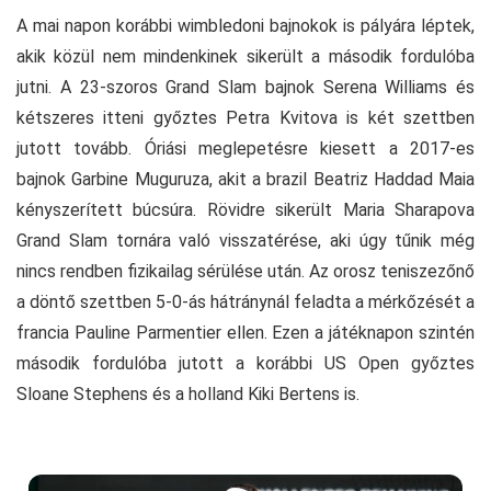
A mai napon korábbi wimbledoni bajnokok is pályára léptek,
akik közül nem mindenkinek sikerült a második fordulóba
jutni. A 23-szoros Grand Slam bajnok Serena Williams és
kétszeres itteni győztes Petra Kvitova is két szettben
jutott tovább. Óriási meglepetésre kiesett a 2017-es
bajnok Garbine Muguruza, akit a brazil Beatriz Haddad Maia
kényszerített búcsúra. Rövidre sikerült Maria Sharapova
Grand Slam tornára való visszatérése, aki úgy tűnik még
nincs rendben fizikailag sérülése után. Az orosz teniszezőnő
a döntő szettben 5-0-ás hátránynál feladta a mérkőzését a
francia Pauline Parmentier ellen. Ezen a játéknapon szintén
második fordulóba jutott a korábbi US Open győztes
Sloane Stephens és a holland Kiki Bertens is.