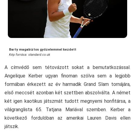
Barty magabiztos győzelemmel kezdett
Kép forrása: standard.co.uk
A címvédő sem tétovázott sokat a bemutatkozással.
Angelique Kerber ugyan finoman szólva sem a legjobb
formában érkezett az év harmadik Grand Slam tornájára,
első meccsét azonban két szettben abszolválta. A német
két igen kaotikus játszmát tudott megnyerni honfitársa, a
világranglista 65. Tatjana Mariával szemben. Kerber a
következő fordulóban az amerikai Lauren Davis ellen
játszik.