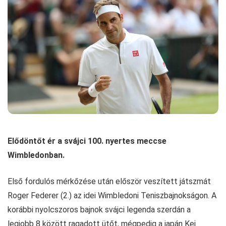
Elődöntőt ér a svájci 100. nyertes meccse
Wimbledonban.
Első fordulós mérkőzése után először veszített játszmát
Roger Federer (2.) az idei Wimbledoni Teniszbajnokságon. A
korábbi nyolcszoros bajnok svájci legenda szerdán a
legjobb 8 között ragadott ütőt, mégpedig a japán Kei