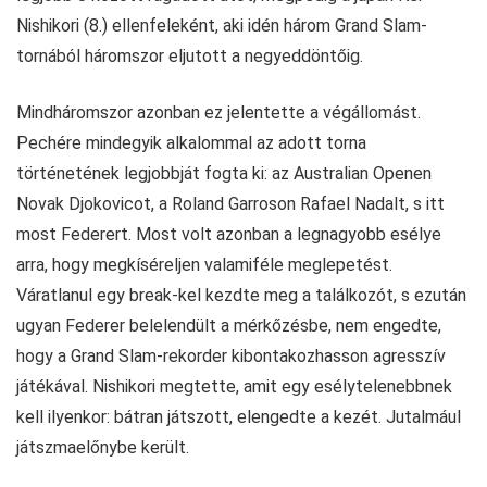
Nishikori (8.) ellenfeleként, aki idén három Grand Slam-
tornából háromszor eljutott a negyeddöntőig.
Mindháromszor azonban ez jelentette a végállomást.
Pechére mindegyik alkalommal az adott torna
történetének legjobbját fogta ki: az Australian Openen
Novak Djokovicot, a Roland Garroson Rafael Nadalt, s itt
most Federert. Most volt azonban a legnagyobb esélye
arra, hogy megkíséreljen valamiféle meglepetést.
Váratlanul egy break-kel kezdte meg a találkozót, s ezután
ugyan Federer belelendült a mérkőzésbe, nem engedte,
hogy a Grand Slam-rekorder kibontakozhasson agresszív
játékával. Nishikori megtette, amit egy esélytelenebbnek
kell ilyenkor: bátran játszott, elengedte a kezét. Jutalmául
játszmaelőnybe került.