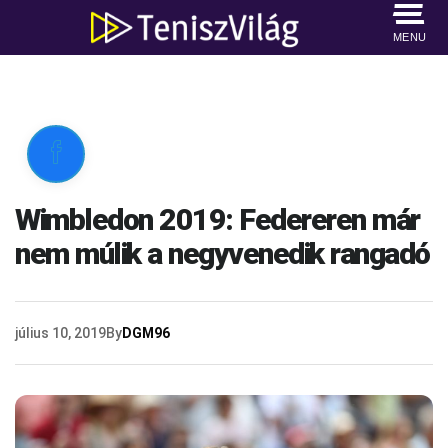
MENU

Wimbledon 2019: Federeren már
nem múlik a negyvenedik rangadó
július 10, 2019
By
DGM96