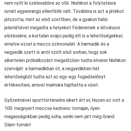
nem nyílt ki szélesebbre az olló. Nishikori a folytatásra
ismét egyenrangú ellenféllé vált. Továbbra is azt a játékot
játszotta, mint az első szettben, de a gyakori hálói
jelenlétével megadta a helyeket Federernek a látványos
elütésekre, a kortalan svájci pedig élt is a lehetőségekkel,
emelve ezzel a meccs színvonalát. A harmadik és a
negyedik szett is arról szólt első sorban, hogy sok
sikertelen próbálkozást megelőzően tudta elvenni Nishikori
szerváját: a harmadikban öt, a negyedikben hat
lehetőségből tudta azt az egy-egy fogadóelőnyt
értékesíteni, amivel malmára hajthatta a vizet.
Győzelmével sporttörténelmi sikert ért el, hiszen ez volt a
100. megnyert meccse kedvenc tornáján, ilyen
magasságokban pedig soha, senki nem járt még Grand
Slam-tornán!