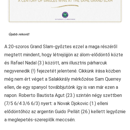
Újabb rekord!
A 20-szoros Grand Slam-győztes ezzel a maga részéről
megtett mindent, hogy létrejöjjön az álom-elődöntő közte
és Rafael Nadal (3.) között, ami illusztris párharcuk
negyvenedik (!) fejezetét jelentené. Cikkünk írása közben
még nem ért véget a Salakkirály mérkőzése Sam Querrey
ellen, de egy spanyol továbbjutónk így is van már ezen a
napon. Roberto Bautista Agut (23.) szintén négy szettben
(7/5 6/4 3/6 6/3) nyert: a Novak Djokovic (1.) elleni
elődöntőhöz az argentin Guido Pellát (26.) kellett legyőznie
a meglepetés-szereplők meccsén.