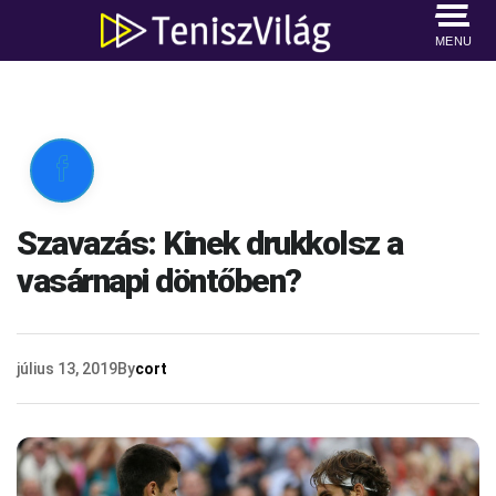
MENU

Szavazás: Kinek drukkolsz a
vasárnapi döntőben?
július 13, 2019
By
cort