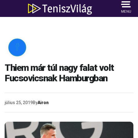
MENU

Thiem már túl nagy falat volt
Fucsovicsnak Hamburgban
július 25, 2019
By
Airon