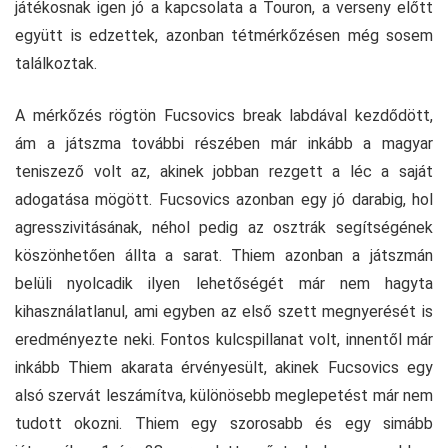
játékosnak igen jó a kapcsolata a Touron, a verseny előtt
együtt is edzettek, azonban tétmérkőzésen még sosem
találkoztak.
A mérkőzés rögtön Fucsovics break labdával kezdődött,
ám a játszma további részében már inkább a magyar
teniszező volt az, akinek jobban rezgett a léc a saját
adogatása mögött. Fucsovics azonban egy jó darabig, hol
agresszivitásának, néhol pedig az osztrák segítségének
köszönhetően állta a sarat. Thiem azonban a játszmán
belüli nyolcadik ilyen lehetőségét már nem hagyta
kihasználatlanul, ami egyben az első szett megnyerését is
eredményezte neki. Fontos kulcspillanat volt, innentől már
inkább Thiem akarata érvényesült, akinek Fucsovics egy
alsó szervát leszámítva, különösebb meglepetést már nem
tudott okozni. Thiem egy szorosabb és egy simább