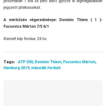
játszmában 1 óra 38 perc alatt győzte le legmagasabban
jegyzett játékosunkat.
A mérkőzés végeredménye: Dominic Thiem ( 1 )-
Fucsovics Márton 7/5 6/1
Kiemelt kép forrása: 24.hu
Tags:
ATP 500,
Dominic Thiem,
Fucsovics Márton,
Hamburg 2019,
második forduló