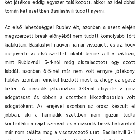
két játékos eddig egyszer találkozott, akkor az idei dohai
tornán két szettben Basilashvili tudott nyerni.
Az első lehetőséggel Rublev élt, azonban a szett elején
megszerzett break előnyéből nem tudott komolyabb fórt
kialakítani. Basilashvili nagyon hamar visszajött és az, hogy
megnyerte az első szettet, inkább benne volt a pakliban,
mint Rublevnél. 5-4-nél még elszalasztott egy szett
labdát, azonban 6-5-nél már nem volt ennyire jótékony.
Rublev azonban remekül küzdött most is, ahogy az egész
héten. A második játszmában 3-3-nál elnyerte a grúz
adogatását és ebben a szettben kikezdhetetlen volt
adogatóként. Az erejével azonban az orosz készült el
jobban, aki a harmadik szettben nem igazán tudta
kontrollálni a saját szerváit és a második break hátrányból
már nem találta meg a visszavezető utat. Basilashvili 3-1