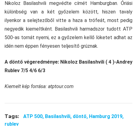
Nikoloz Basilashvili megvédte címét Hamburgban. Óriási
különbség van a két győzelem között, hiszen tavaly
ilyenkor a selejtezőből vitte a haza a trófeát, most pedig
negyedik kiemeltként. Basilashvili harmadszor tudott ATP
500-as tornát nyerni, ez a győzelem kellő löketet adhat az
idén nem éppen fényesen teljesítő grúznak.
A döntő végeredménye: Nikoloz Basilashvili ( 4 )-Andrey
Rublev 7/5 4/6 6/3
Kiemelt kép forrása: atptour.com
Tags:
ATP 500,
Basilashvili,
döntő,
Hamburg 2019,
rublev