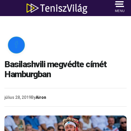
MENU

Basilashvili megvédte címét
Hamburgban
július 28, 2019
By
Airon