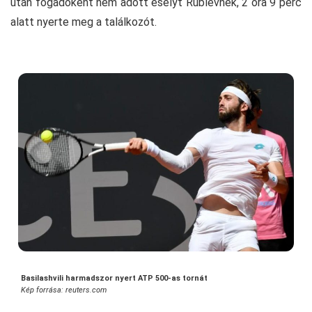
után fogadóként nem adott esélyt Rublevnek, 2 óra 9 perc
alatt nyerte meg a találkozót.
Basilashvili harmadszor nyert ATP 500-as tornát
Kép forrása: reuters.com