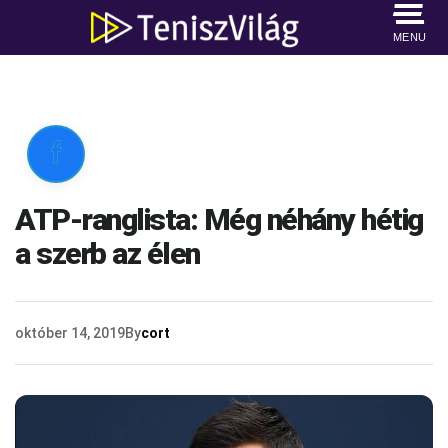
MENU

ATP-ranglista: Még néhány hétig
a szerb az élen
október 14, 2019
By
cort