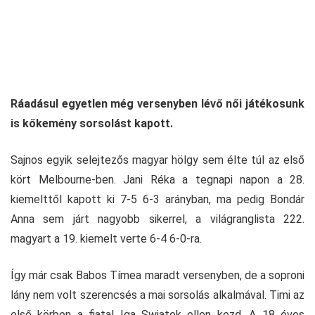
Ráadásul egyetlen még versenyben lévő női játékosunk
is kőkemény sorsolást kapott.
Sajnos egyik selejtezős magyar hölgy sem élte túl az első
kört Melbourne-ben. Jani Réka a tegnapi napon a 28.
kiemelttől kapott ki 7-5 6-3 arányban, ma pedig Bondár
Anna sem járt nagyobb sikerrel, a világranglista 222.
magyart a 19. kiemelt verte 6-4 6-0-ra.
Így már csak Babos Tímea maradt versenyben, de a soproni
lány nem volt szerencsés a mai sorsolás alkalmával. Timi az
első körben a fiatal Iga Swiatek ellen kezd. A 18 éves