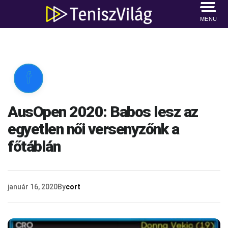
MENU

AusOpen 2020: Babos lesz az
egyetlen női versenyzőnk a
főtáblán
január 16, 2020
By
cort