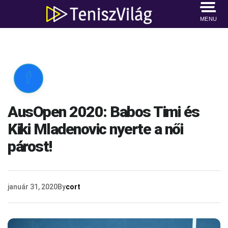
MENU

AusOpen 2020: Babos Timi és
Kiki Mladenovic nyerte a női
párost!
január 31, 2020
By
cort