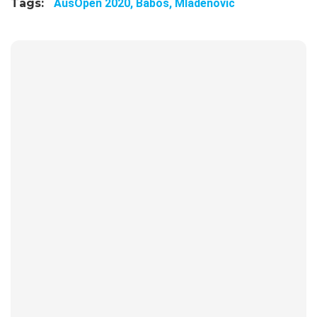
Tags:
AusOpen 2020,
Babos,
Mladenovic