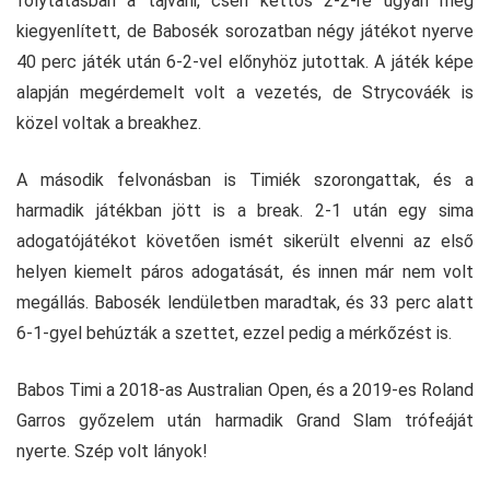
folytatásban a tajvani, cseh kettős 2-2-re ugyan még
kiegyenlített, de Babosék sorozatban négy játékot nyerve
40 perc játék után 6-2-vel előnyhöz jutottak. A játék képe
alapján megérdemelt volt a vezetés, de Strycováék is
közel voltak a breakhez.
A második felvonásban is Timiék szorongattak, és a
harmadik játékban jött is a break. 2-1 után egy sima
adogatójátékot követően ismét sikerült elvenni az első
helyen kiemelt páros adogatását, és innen már nem volt
megállás. Babosék lendületben maradtak, és 33 perc alatt
6-1-gyel behúzták a szettet, ezzel pedig a mérkőzést is.
Babos Timi a 2018-as Australian Open, és a 2019-es Roland
Garros győzelem után harmadik Grand Slam trófeáját
nyerte. Szép volt lányok!