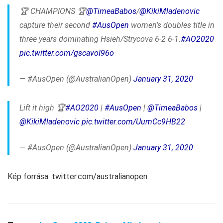
🏆 CHAMPIONS 🏆
@TimeaBabos
/
@KikiMladenovic
capture their second
#AusOpen
women's doubles title in
three years dominating Hsieh/Strycova 6-2 6-1.
#AO2020
pic.twitter.com/gscavoI96o
— #AusOpen (@AustralianOpen)
January 31, 2020
Lift it high 🏆
#AO2020
|
#AusOpen
|
@TimeaBabos
|
@KikiMladenovic
pic.twitter.com/UumCc9HB22
— #AusOpen (@AustralianOpen)
January 31, 2020
Kép forrása: twitter.com/australianopen