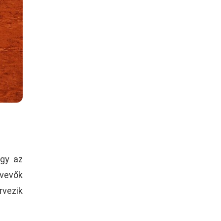
ogy az
tvevők
vezik