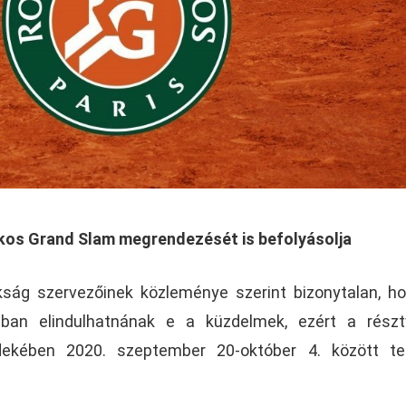
akos Grand Slam megrendezését is befolyásolja
kság szervezőinek közleménye szerint bizonytalan, h
ntban elindulhatnának e a küzdelmek, ezért a rész
ekében 2020. szeptember 20-október 4. között ter