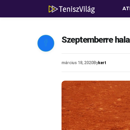
AT
Szeptemberre halas

március 18, 2020
By
kert