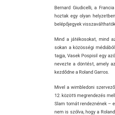
Bernard Giudicelli, a Franc
hoztak egy olyan helyzetben
belépőjegyek visszaválthatók
Mind a játékosokat, mind az
sokan a közösségi médiából 
tagja, Vasek Pospisil egy a
nevezte a döntést, amely a
kezdődne a Roland Garros.
Mivel a wimbledoni szervezők
12. közötti megrendezés mell
Slam tornát rendeznének – ez
nem is szólva, hogy a Roland