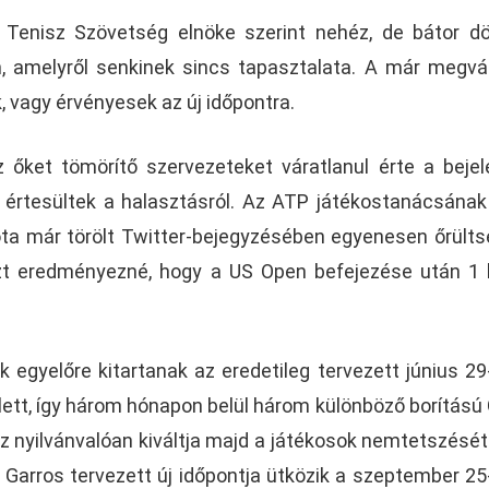
ia Tenisz Szövetség elnöke szerint nehéz, de bátor d
, amelyről senkinek sincs tapasztalata. A már megvá
, vagy érvényesek az új időpontra.
 őket tömörítő szervezeteket váratlanul érte a bejel
értesültek a halasztásról. Az ATP játékostanácsának
zóta már törölt Twitter-bejegyzésében egyenesen őrült
zt eredményezné, hogy a US Open befejezése után 1 
 egyelőre kitartanak az eredetileg tervezett június 29-
ett, így három hónapon belül három különböző borítású
 nyilvánvalóan kiváltja majd a játékosok nemtetszését.
 Garros tervezett új időpontja ütközik a szeptember 25