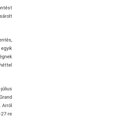
öntést
sárolt
entés,
 egyik
ségnek
héttel
július
 Grand
 Arról
-27-re