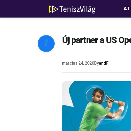
AT
Új partner a US Ope

március 24, 2020
By
andF