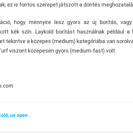
k, ez is fontos szerepet játszott a döntés meghozatal
máció, hogy mennyire lesz gyors az új borítás, vag
ott kék szín. Laykold borítást használnak például a
t tekintve a közepes (medium) kategóriába van sorolva
urf viszont közepesen gyors (medium-fast) volt.
ub.com
kold,
us open