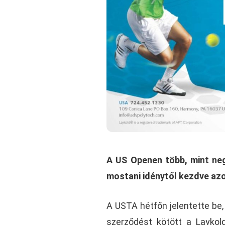
A US Openen több, mint ne
mostani idénytől kezdve az
A USTA hétfőn jelentette be,
szerződést kötött a Laykol