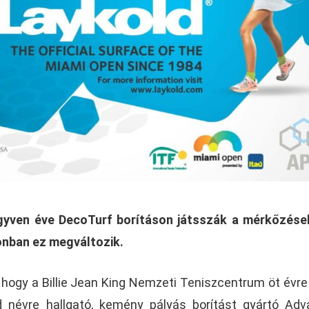
gyven éve DecoTurf borításon játsszák a mérkőzése
onban ez megváltozik.
 hogy a Billie Jean King Nemzeti Teniszcentrum öt évre
d névre hallgató, kemény pályás borítást gyártó Ad