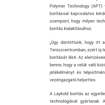
Polymer Technology (APT) v
borítással kapcsolatos kérd
szempont, hogy milyen techn
borítás kialakításához.
„Úgy döntöttünk, hogy itt 
Teniszcentrumban, ezért új l
borítását illeti. Az elemzés
benne, hogy a velük való kö
játékélményt és teljesítmén
vezérigazgató helyettes.
A Laykold borítás az egyetle
technológiával gyártanak.