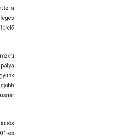
ette a
dleges
felelő
emzeti
 pálya
agyunk
egjobb
ausner
lációs
01-es