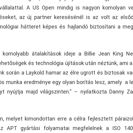
állalattal. A US Open mindig is nagyon komolyan v
éseket, az új partner keresésénél is az volt az első
ológiai hátteret képes és hajlandó biztosítani a meg
a komolyabb átalakítások ideje a Billie Jean King N
ehetőségek és technológia újítások után néztünk, ami a
eink során a Laykold hamar az élre ugrott és biztosak v
zös munka eredménye egy olyan borítás lesz, amely a l
yt nyújtja majd világszinten.” – nyilatkozta Danny Z
n, melyet kimondottan erre a célra fejlesztett páraizo
 Az APT gyártási folyamatai megfelelnek a ISO 140