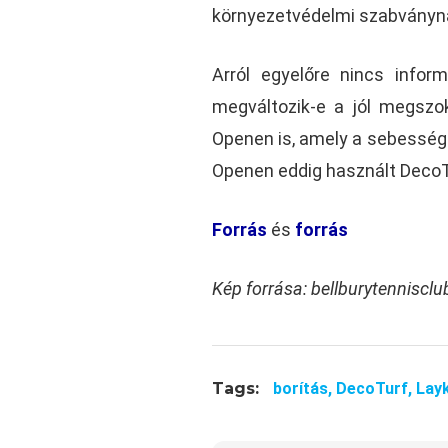
környezetvédelmi szabványna
Arról egyelőre nincs infor
megváltozik-e a jól megszok
Openen is, amely a sebessége
Openen eddig használt DecoT
Forrás
és
forrás
Kép forrása: bellburytenniscl
Tags:
borítás,
DecoTurf,
Lay