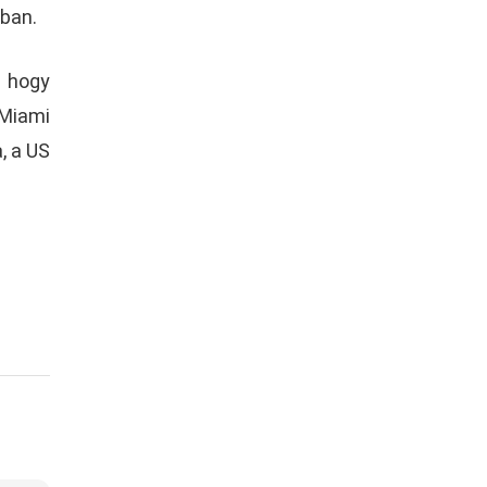
ában.
y hogy
 Miami
, a US