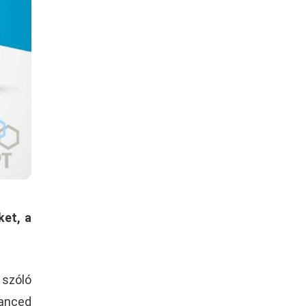
ket, a
 szóló
vanced