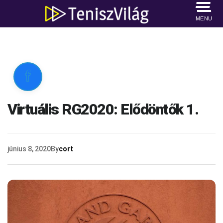
MENU

Virtuális RG2020: Elődöntők 1.
június 8, 2020
By
cort