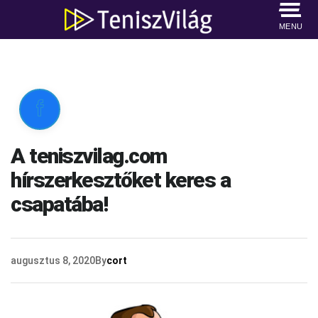
MENU

A teniszvilag.com
hírszerkesztőket keres a
csapatába!
augusztus 8, 2020
By
cort