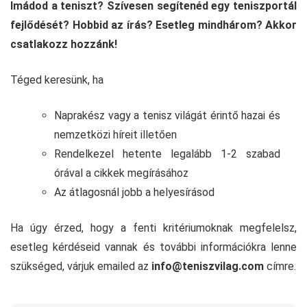
Imádod a teniszt? Szívesen segítenéd egy teniszportál
fejlődését? Hobbid az írás? Esetleg mindhárom? Akkor
csatlakozz hozzánk!
Téged keresünk, ha
Naprakész vagy a tenisz világát érintő hazai és
nemzetközi híreit illetően
Rendelkezel hetente legalább 1-2 szabad
órával a cikkek megírásához
Az átlagosnál jobb a helyesírásod
Ha úgy érzed, hogy a fenti kritériumoknak megfelelsz,
esetleg kérdéseid vannak és további információkra lenne
szükséged, várjuk emailed az
info@teniszvilag.com
címre.