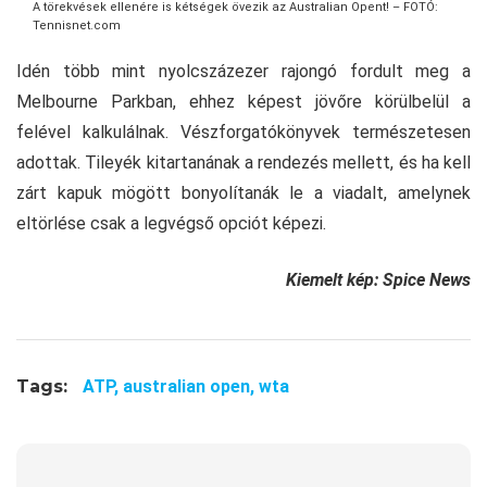
A törekvések ellenére is kétségek övezik az Australian Opent! – FOTÓ:
Tennisnet.com
Idén több mint nyolcszázezer rajongó fordult meg a
Melbourne Parkban, ehhez képest jövőre körülbelül a
felével kalkulálnak. Vészforgatókönyvek természetesen
adottak. Tileyék kitartanának a rendezés mellett, és ha kell
zárt kapuk mögött bonyolítanák le a viadalt, amelynek
eltörlése csak a legvégső opciót képezi.
Kiemelt kép: Spice News
Tags:
ATP,
australian open,
wta