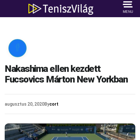
MENU

Nakashima ellen kezdett
Fucsovics Márton New Yorkban
augusztus 20, 2020
By
cort