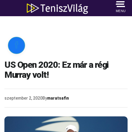
MENU

US Open 2020: Ez már a régi
Murray volt!
szeptember 2, 2020
By
maratsafin