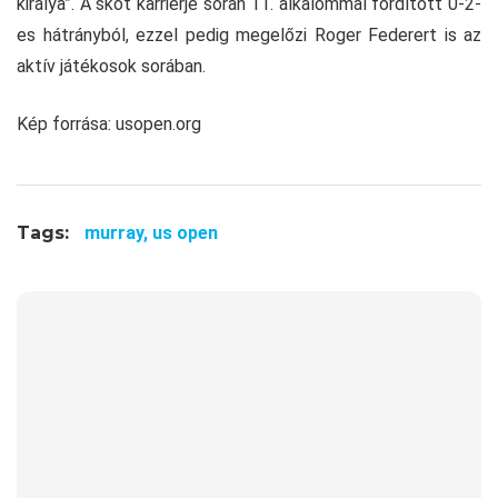
királya”. A skót karrierje során 11. alkalommal fordított 0-2-
es hátrányból, ezzel pedig megelőzi Roger Federert is az
aktív játékosok sorában.
Kép forrása: usopen.org
Tags:
murray,
us open