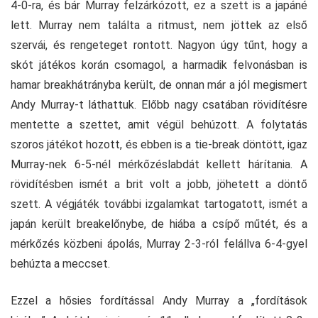
4-0-ra, és bár Murray felzárkózott, ez a szett is a japáné
lett. Murray nem találta a ritmust, nem jöttek az első
szervái, és rengeteget rontott. Nagyon úgy tűnt, hogy a
skót játékos korán csomagol, a harmadik felvonásban is
hamar breakhátrányba került, de onnan már a jól megismert
Andy Murray-t láthattuk. Előbb nagy csatában rövidítésre
mentette a szettet, amit végül behúzott. A folytatás
szoros játékot hozott, és ebben is a tie-break döntött, igaz
Murray-nek 6-5-nél mérkőzéslabdát kellett hárítania. A
rövidítésben ismét a brit volt a jobb, jöhetett a döntő
szett. A végjáték további izgalamkat tartogatott, ismét a
japán került breakelőnybe, de hiába a csípő műtét, és a
mérkőzés közbeni ápolás, Murray 2-3-ról felállva 6-4-gyel
behúzta a meccset.
Ezzel a hősies fordítással Andy Murray a „fordítások